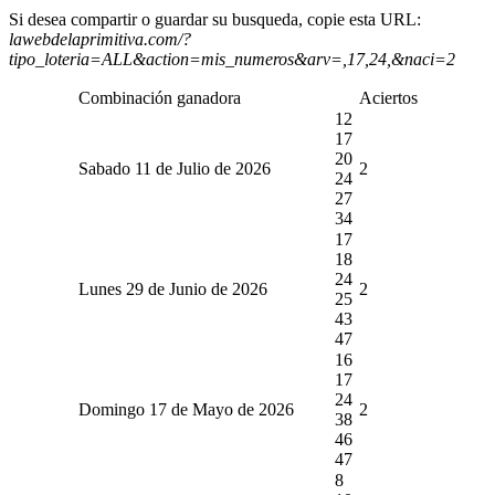
Si desea compartir o guardar su busqueda, copie esta URL:
lawebdelaprimitiva.com/?
tipo_loteria=ALL&action=mis_numeros&arv=,17,24,&naci=2
Combinación ganadora
Aciertos
12
17
20
Sabado 11 de Julio de 2026
2
24
27
34
17
18
24
Lunes 29 de Junio de 2026
2
25
43
47
16
17
24
Domingo 17 de Mayo de 2026
2
38
46
47
8