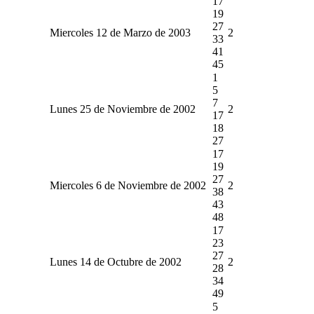
17
19
27
Miercoles 12 de Marzo de 2003
2
33
41
45
1
5
7
Lunes 25 de Noviembre de 2002
2
17
18
27
17
19
27
Miercoles 6 de Noviembre de 2002
2
38
43
48
17
23
27
Lunes 14 de Octubre de 2002
2
28
34
49
5