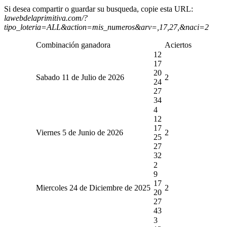
Si desea compartir o guardar su busqueda, copie esta URL:
lawebdelaprimitiva.com/?
tipo_loteria=ALL&action=mis_numeros&arv=,17,27,&naci=2
Combinación ganadora
Aciertos
12
17
20
Sabado 11 de Julio de 2026
2
24
27
34
4
12
17
Viernes 5 de Junio de 2026
2
25
27
32
2
9
17
Miercoles 24 de Diciembre de 2025
2
20
27
43
3