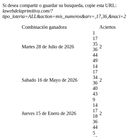
Si desea compartir o guardar su busqueda, copie esta URL:
lawebdelaprimitiva.com/?
tipo_loteria=ALL&action=mis_numeros&arv=,17,36,&naci=2
Combinación ganadora
Aciertos
1
17
35
Martes 28 de Julio de 2026
2
36
44
49
14
17
34
Sabado 16 de Mayo de 2026
2
36
40
43
9
14
17
Jueves 15 de Enero de 2026
2
18
36
44
5