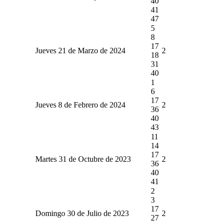
40
41
47
5
8
17
Jueves 21 de Marzo de 2024
2
18
31
40
1
6
17
Jueves 8 de Febrero de 2024
2
36
40
43
11
14
17
Martes 31 de Octubre de 2023
2
36
40
41
2
3
17
Domingo 30 de Julio de 2023
2
27