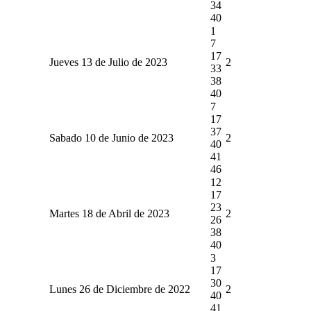
34
40
1
7
17
Jueves 13 de Julio de 2023
2
33
38
40
7
17
37
Sabado 10 de Junio de 2023
2
40
41
46
12
17
23
Martes 18 de Abril de 2023
2
26
38
40
3
17
30
Lunes 26 de Diciembre de 2022
2
40
41