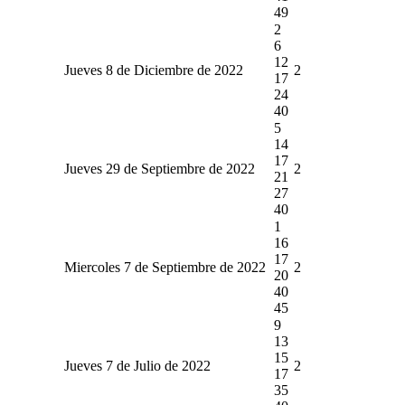
49
2
6
12
Jueves 8 de Diciembre de 2022
2
17
24
40
5
14
17
Jueves 29 de Septiembre de 2022
2
21
27
40
1
16
17
Miercoles 7 de Septiembre de 2022
2
20
40
45
9
13
15
Jueves 7 de Julio de 2022
2
17
35