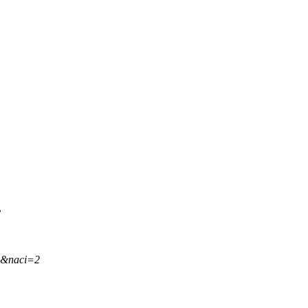
.
,&naci=2