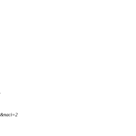
.
,&naci=2