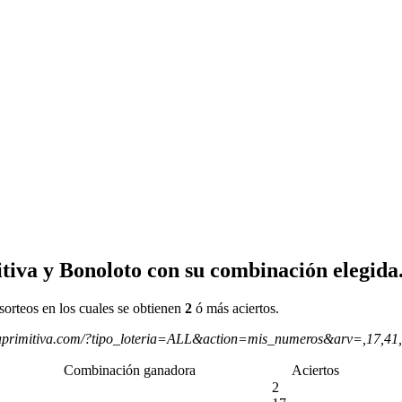
tiva y Bonoloto con su combinación elegida
sorteos en los cuales se obtienen
2
ó más aciertos.
aprimitiva.com/?tipo_loteria=ALL&action=mis_numeros&arv=,17,41
Combinación ganadora
Aciertos
2