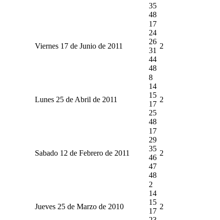
35
48
17
24
26
Viernes 17 de Junio de 2011
2
31
44
48
8
14
15
Lunes 25 de Abril de 2011
2
17
25
48
17
29
35
Sabado 12 de Febrero de 2011
2
46
47
48
2
14
15
Jueves 25 de Marzo de 2010
2
17
23