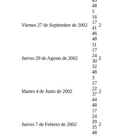
43
48
5
16
17
Viernes 27 de Septiembre de 2002
2
41
46
48
11
17
24
Jueves 29 de Agosto de 2002
2
30
32
48
3
17
22
Martes 4 de Junio de 2002
2
37
44
48
17
24
29
Jueves 7 de Febrero de 2002
2
35
48