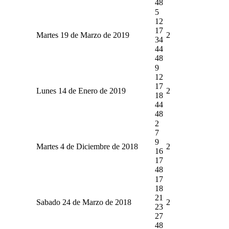
48
5
12
17
Martes 19 de Marzo de 2019
2
34
44
48
9
12
17
Lunes 14 de Enero de 2019
2
18
44
48
2
7
9
Martes 4 de Diciembre de 2018
2
16
17
48
17
18
21
Sabado 24 de Marzo de 2018
2
23
27
48