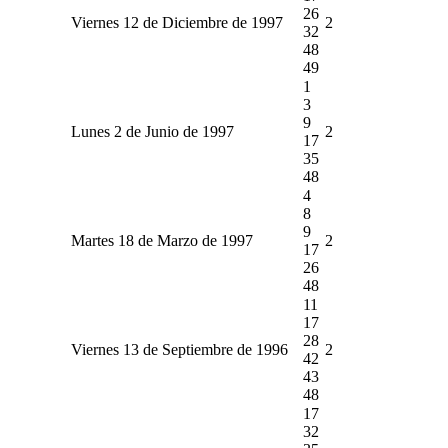
26
Viernes 12 de Diciembre de 1997
2
32
48
49
1
3
9
Lunes 2 de Junio de 1997
2
17
35
48
4
8
9
Martes 18 de Marzo de 1997
2
17
26
48
11
17
28
Viernes 13 de Septiembre de 1996
2
42
43
48
17
32