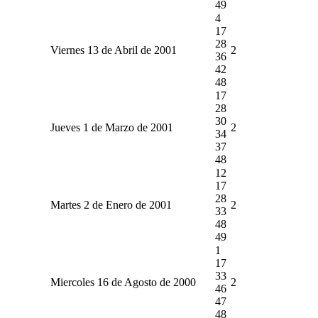
49
4
17
28
Viernes 13 de Abril de 2001
2
36
42
48
17
28
30
Jueves 1 de Marzo de 2001
2
34
37
48
12
17
28
Martes 2 de Enero de 2001
2
33
48
49
1
17
33
Miercoles 16 de Agosto de 2000
2
46
47
48