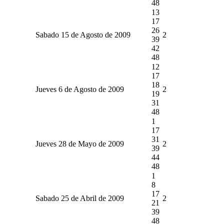
48
13
17
26
Sabado 15 de Agosto de 2009
2
39
42
48
12
17
18
Jueves 6 de Agosto de 2009
2
19
31
48
1
17
31
Jueves 28 de Mayo de 2009
2
39
44
48
1
8
17
Sabado 25 de Abril de 2009
2
21
39
48