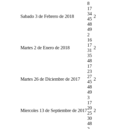
8
17
34
Sabado 3 de Febrero de 2018
2
45
48
49
2
16
17
Martes 2 de Enero de 2018
2
31
35
48
17
23
27
Martes 26 de Diciembre de 2017
2
45
48
49
3
17
20
Miercoles 13 de Septiembre de 2017
2
25
30
48
2