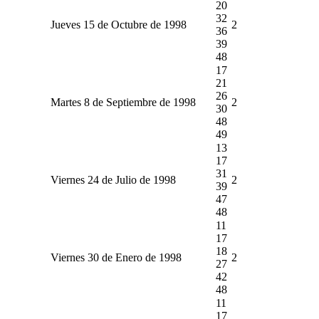
20
32
Jueves 15 de Octubre de 1998
2
36
39
48
17
21
26
Martes 8 de Septiembre de 1998
2
30
48
49
13
17
31
Viernes 24 de Julio de 1998
2
39
47
48
11
17
18
Viernes 30 de Enero de 1998
2
27
42
48
11
17