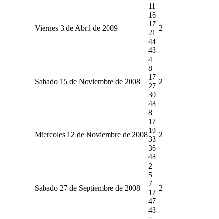
11
16
17
Viernes 3 de Abril de 2009
2
21
44
48
4
8
17
Sabado 15 de Noviembre de 2008
2
27
30
48
8
17
19
Miercoles 12 de Noviembre de 2008
2
33
36
48
2
5
7
Sabado 27 de Septiembre de 2008
2
17
47
48