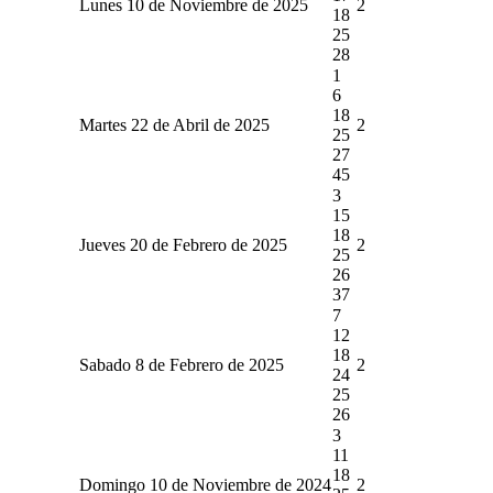
Lunes 10 de Noviembre de 2025
2
18
25
28
1
6
18
Martes 22 de Abril de 2025
2
25
27
45
3
15
18
Jueves 20 de Febrero de 2025
2
25
26
37
7
12
18
Sabado 8 de Febrero de 2025
2
24
25
26
3
11
18
Domingo 10 de Noviembre de 2024
2