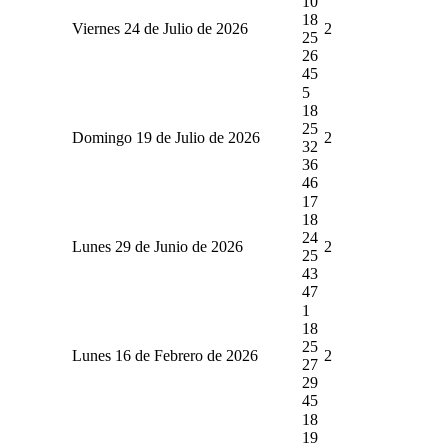
10
18
Viernes 24 de Julio de 2026
2
25
26
45
5
18
25
Domingo 19 de Julio de 2026
2
32
36
46
17
18
24
Lunes 29 de Junio de 2026
2
25
43
47
1
18
25
Lunes 16 de Febrero de 2026
2
27
29
45
18
19