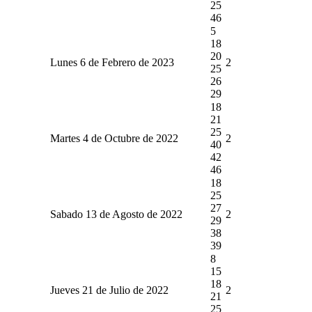
25
46
5
18
20
Lunes 6 de Febrero de 2023
2
25
26
29
18
21
25
Martes 4 de Octubre de 2022
2
40
42
46
18
25
27
Sabado 13 de Agosto de 2022
2
29
38
39
8
15
18
Jueves 21 de Julio de 2022
2
21
25