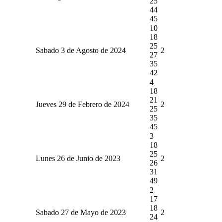
25
44
45
10
18
25
Sabado 3 de Agosto de 2024
2
27
35
42
4
18
21
Jueves 29 de Febrero de 2024
2
25
35
45
3
18
25
Lunes 26 de Junio de 2023
2
26
31
49
2
17
18
Sabado 27 de Mayo de 2023
2
24