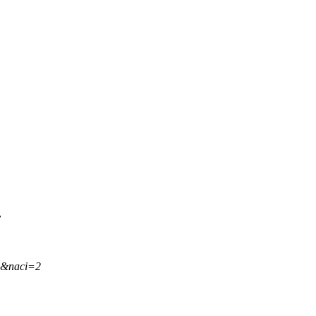
.
,&naci=2