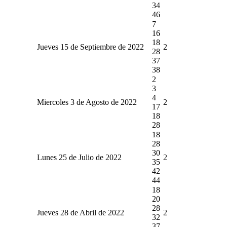
34
46
7
16
18
Jueves 15 de Septiembre de 2022
2
28
37
38
2
3
4
Miercoles 3 de Agosto de 2022
2
17
18
28
18
28
30
Lunes 25 de Julio de 2022
2
35
42
44
18
20
28
Jueves 28 de Abril de 2022
2
32
37