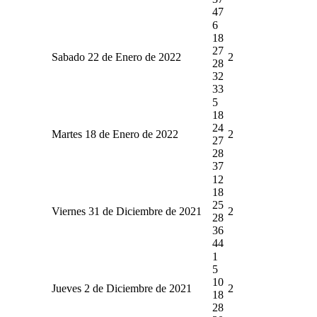
47
6
18
27
Sabado 22 de Enero de 2022
2
28
32
33
5
18
24
Martes 18 de Enero de 2022
2
27
28
37
12
18
25
Viernes 31 de Diciembre de 2021
2
28
36
44
1
5
10
Jueves 2 de Diciembre de 2021
2
18
28