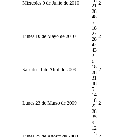
18
Miercoles 9 de Junio de 2010
2
21
28
48
5
18
27
Lunes 10 de Mayo de 2010
2
28
42
43
2
6
18
Sabado 11 de Abril de 2009
2
28
31
38
5
14
18
Lunes 23 de Marzo de 2009
2
22
28
35
9
12
15
Lunes 25 de Agosto de 2008
2