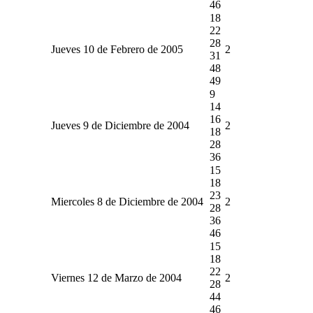
46
18
22
28
Jueves 10 de Febrero de 2005
2
31
48
49
9
14
16
Jueves 9 de Diciembre de 2004
2
18
28
36
15
18
23
Miercoles 8 de Diciembre de 2004
2
28
36
46
15
18
22
Viernes 12 de Marzo de 2004
2
28
44
46