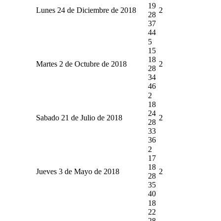
19
Lunes 24 de Diciembre de 2018
2
28
37
44
5
15
18
Martes 2 de Octubre de 2018
2
28
34
46
2
18
24
Sabado 21 de Julio de 2018
2
28
33
36
2
17
18
Jueves 3 de Mayo de 2018
2
28
35
40
18
22
28