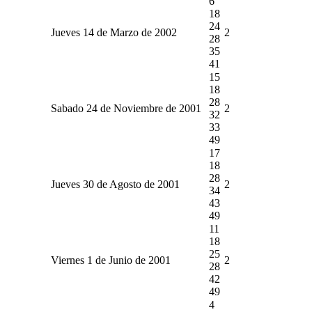
6
18
24
Jueves 14 de Marzo de 2002
2
28
35
41
15
18
28
Sabado 24 de Noviembre de 2001
2
32
33
49
17
18
28
Jueves 30 de Agosto de 2001
2
34
43
49
11
18
25
Viernes 1 de Junio de 2001
2
28
42
49
4