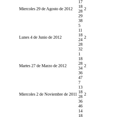
17
18
Miercoles 29 de Agosto de 2012
2
28
29
38
5
11
18
Lunes 4 de Junio de 2012
2
24
28
32
1
18
28
Martes 27 de Marzo de 2012
2
34
36
47
7
13
18
Miercoles 2 de Noviembre de 2011
2
28
36
46
14
18