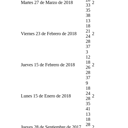
Martes 27 de Marzo de 2018
2
33
35
38
13
18
21
Viernes 23 de Febrero de 2018
2
24
28
37
3
12
18
Jueves 15 de Febrero de 2018
2
26
28
37
9
18
24
Lunes 15 de Enero de 2018
2
28
35
41
13
18
28
Jueves 28 de Septiembre de 2017
2