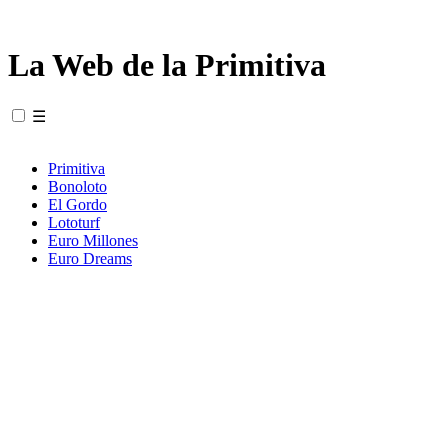
La Web de la Primitiva
☰
Primitiva
Bonoloto
El Gordo
Lototurf
Euro Millones
Euro Dreams