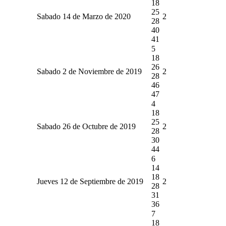
18
25
Sabado 14 de Marzo de 2020
2
28
40
41
5
18
26
Sabado 2 de Noviembre de 2019
2
28
46
47
4
18
25
Sabado 26 de Octubre de 2019
2
28
30
44
6
14
18
Jueves 12 de Septiembre de 2019
2
28
31
36
7
18