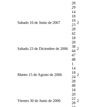
28
29
14
18
19
Sabado 16 de Junio de 2007
2
23
28
42
18
28
38
Sabado 23 de Diciembre de 2006
2
44
47
48
1
14
18
Martes 15 de Agosto de 2006
2
24
28
48
18
20
22
Viernes 30 de Junio de 2006
2
28