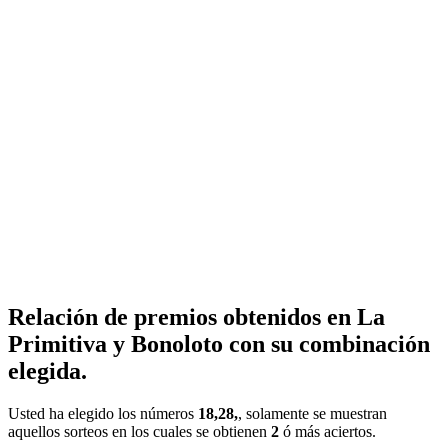
Relación de premios obtenidos en La
Primitiva y Bonoloto con su combinación
elegida.
Usted ha elegido los números
18,28,
, solamente se muestran
aquellos sorteos en los cuales se obtienen
2
ó más aciertos.