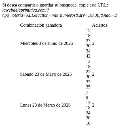
Si desea compartir o guardar su busqueda, copie esta URL:
lawebdelaprimitiva.com/?
tipo_loteria=ALL&action=mis_numeros&arv=,18,30,&naci=2
Combinación ganadora
Aciertos
15
18
23
Miercoles 3 de Junio de 2026
2
30
34
42
12
18
22
Sabado 23 de Mayo de 2026
2
30
33
35
7
9
13
Lunes 23 de Marzo de 2026
2
18
24
30
10