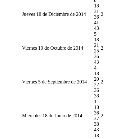
8
18
31
Jueves 18 de Diciembre de 2014
2
36
41
43
5
18
21
Viernes 10 de Octubre de 2014
2
25
36
43
4
18
20
Viernes 5 de Septiembre de 2014
2
22
36
38
1
18
36
Miercoles 18 de Junio de 2014
2
37
38
43
18