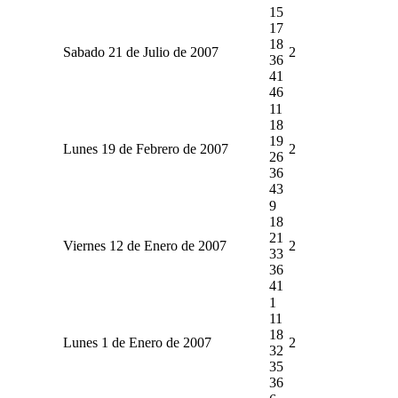
15
17
18
Sabado 21 de Julio de 2007
2
36
41
46
11
18
19
Lunes 19 de Febrero de 2007
2
26
36
43
9
18
21
Viernes 12 de Enero de 2007
2
33
36
41
1
11
18
Lunes 1 de Enero de 2007
2
32
35
36