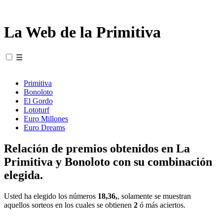
La Web de la Primitiva
☰
Primitiva
Bonoloto
El Gordo
Lototurf
Euro Millones
Euro Dreams
Relación de premios obtenidos en La
Primitiva y Bonoloto con su combinación
elegida.
Usted ha elegido los números
18,36,
, solamente se muestran
aquellos sorteos en los cuales se obtienen
2
ó más aciertos.