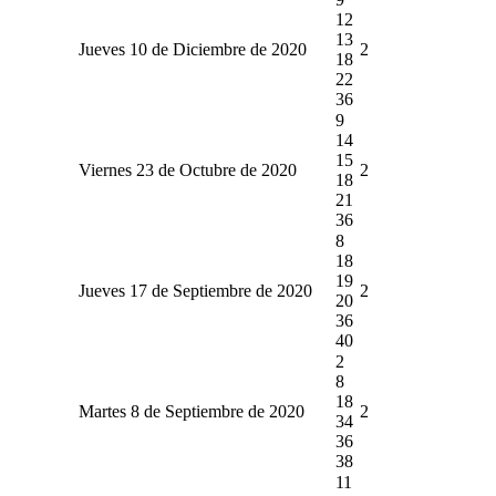
12
13
Jueves 10 de Diciembre de 2020
2
18
22
36
9
14
15
Viernes 23 de Octubre de 2020
2
18
21
36
8
18
19
Jueves 17 de Septiembre de 2020
2
20
36
40
2
8
18
Martes 8 de Septiembre de 2020
2
34
36
38
11