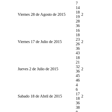
7
14
18
Viernes 28 de Agosto de 2015
2
19
28
36
16
18
23
Viernes 17 de Julio de 2015
2
26
36
43
18
21
32
Jueves 2 de Julio de 2015
2
36
45
46
4
6
17
Sabado 18 de Abril de 2015
2
18
36
38