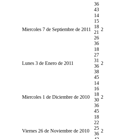
36
43
14
15
18
Miercoles 7 de Septiembre de 2011
2
21
26
36
18
27
31
Lunes 3 de Enero de 2011
2
36
38
45
14
16
18
Miercoles 1 de Diciembre de 2010
2
30
36
45
18
22
25
Viernes 26 de Noviembre de 2010
2
36