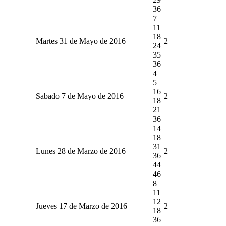
36
7
11
18
Martes 31 de Mayo de 2016
2
24
35
36
4
5
16
Sabado 7 de Mayo de 2016
2
18
21
36
14
18
31
Lunes 28 de Marzo de 2016
2
36
44
46
8
11
12
Jueves 17 de Marzo de 2016
2
18
36