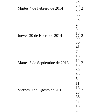
23
29
Martes 4 de Febrero de 2014
2
30
36
43
2
3
18
Jueves 30 de Enero de 2014
2
33
36
41
7
13
15
Martes 3 de Septiembre de 2013
2
18
36
43
5
11
18
Viernes 9 de Agosto de 2013
2
28
36
47
18
24