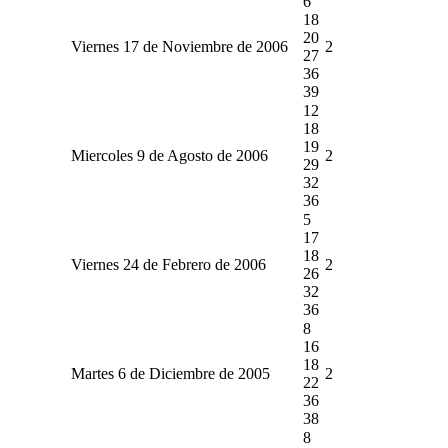
6
18
20
Viernes 17 de Noviembre de 2006
2
27
36
39
12
18
19
Miercoles 9 de Agosto de 2006
2
29
32
36
5
17
18
Viernes 24 de Febrero de 2006
2
26
32
36
8
16
18
Martes 6 de Diciembre de 2005
2
22
36
38
8