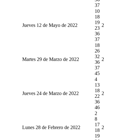
37
10
18
19
Jueves 12 de Mayo de 2022
2
23
36
37
18
26
32
Martes 29 de Marzo de 2022
2
36
37
45
4
13
18
Jueves 24 de Marzo de 2022
2
22
36
46
2
8
17
Lunes 28 de Febrero de 2022
2
18
19