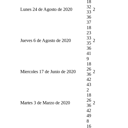
18
32
Lunes 24 de Agosto de 2020
2
33
36
37
18
23
33
Jueves 6 de Agosto de 2020
2
35
36
41
9
18
26
Miercoles 17 de Junio de 2020
2
36
42
43
2
18
26
Martes 3 de Marzo de 2020
2
36
42
49
8
16