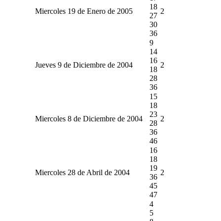
18
Miercoles 19 de Enero de 2005
2
27
30
36
9
14
16
Jueves 9 de Diciembre de 2004
2
18
28
36
15
18
23
Miercoles 8 de Diciembre de 2004
2
28
36
46
16
18
19
Miercoles 28 de Abril de 2004
2
36
45
47
4
5