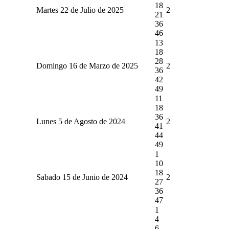
18
Martes 22 de Julio de 2025
2
21
36
46
13
18
28
Domingo 16 de Marzo de 2025
2
36
42
49
11
18
36
Lunes 5 de Agosto de 2024
2
41
44
49
1
10
18
Sabado 15 de Junio de 2024
2
27
36
47
1
4
6