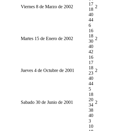
17
Viernes 8 de Marzo de 2002
2
18
40
44
6
16
18
Martes 15 de Enero de 2002
2
30
40
42
16
17
18
Jueves 4 de Octubre de 2001
2
23
40
44
5
18
20
Sabado 30 de Junio de 2001
2
34
38
40
3
10