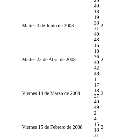
25
40
18
19
28
Martes 3 de Junio de 2008
2
31
40
48
16
18
36
Martes 22 de Abril de 2008
2
40
42
48
1
17
18
Viernes 14 de Marzo de 2008
2
37
40
49
2
4
15
Viernes 15 de Febrero de 2008
2
18
21