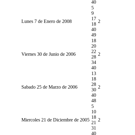
40
5
9
17
Lunes 7 de Enero de 2008
2
18
40
49
18
20
22
Viernes 30 de Junio de 2006
2
28
34
40
13
18
28
Sabado 25 de Marzo de 2006
2
30
40
48
5
10
18
Miercoles 21 de Diciembre de 2005
2
21
31
40