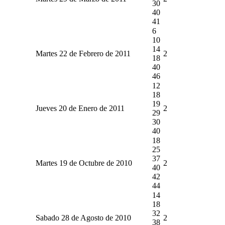
30
40
41
6
10
14
Martes 22 de Febrero de 2011
2
18
40
46
12
18
19
Jueves 20 de Enero de 2011
2
29
30
40
18
25
37
Martes 19 de Octubre de 2010
2
40
42
44
14
18
32
Sabado 28 de Agosto de 2010
2
38