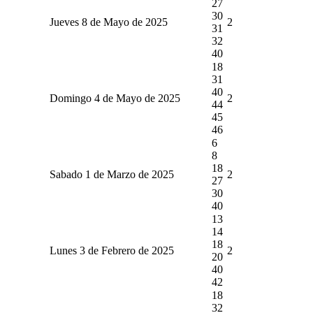
27
30
Jueves 8 de Mayo de 2025
2
31
32
40
18
31
40
Domingo 4 de Mayo de 2025
2
44
45
46
6
8
18
Sabado 1 de Marzo de 2025
2
27
30
40
13
14
18
Lunes 3 de Febrero de 2025
2
20
40
42
18
32