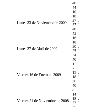
40
44
10
18
27
Lunes 23 de Noviembre de 2009
2
37
40
43
16
18
20
Lunes 27 de Abril de 2009
2
25
34
40
1
7
15
Viernes 16 de Enero de 2009
2
18
36
40
8
14
18
Viernes 21 de Noviembre de 2008
2
22