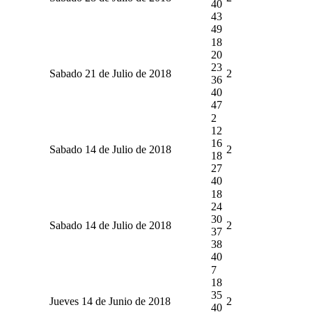
40
43
49
18
20
23
Sabado 21 de Julio de 2018
2
36
40
47
2
12
16
Sabado 14 de Julio de 2018
2
18
27
40
18
24
30
Sabado 14 de Julio de 2018
2
37
38
40
7
18
35
Jueves 14 de Junio de 2018
2
40