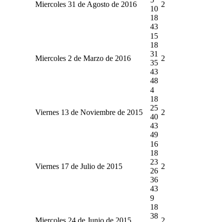
Miercoles 31 de Agosto de 2016
2
10
18
43
15
18
31
Miercoles 2 de Marzo de 2016
2
35
43
48
4
18
25
Viernes 13 de Noviembre de 2015
2
40
43
49
16
18
23
Viernes 17 de Julio de 2015
2
26
36
43
9
18
38
Miercoles 24 de Junio de 2015
2