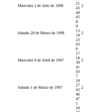
21
Miercoles 1 de Julio de 1998
2
43
44
45
8
9
13
Sabado 28 de Marzo de 1998
2
18
23
43
9
17
18
Miercoles 9 de Abril de 1997
2
39
41
43
7
18
27
Sabado 1 de Marzo de 1997
2
43
46
47
1
18