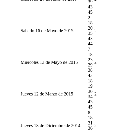
39
43
45
2
18
20
Sabado 16 de Mayo de 2015
2
35
43
44
7
18
23
Miercoles 13 de Mayo de 2015
2
29
38
43
18
19
30
Jueves 12 de Marzo de 2015
2
34
43
45
8
18
31
Jueves 18 de Diciembre de 2014
2
36