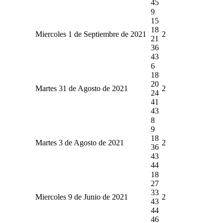
45
9
15
18
Miercoles 1 de Septiembre de 2021
2
21
36
43
6
18
20
Martes 31 de Agosto de 2021
2
24
41
43
8
9
18
Martes 3 de Agosto de 2021
2
36
43
44
18
27
33
Miercoles 9 de Junio de 2021
2
43
44
46