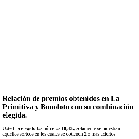
Relación de premios obtenidos en La
Primitiva y Bonoloto con su combinación
elegida.
Usted ha elegido los números
18,43,
, solamente se muestran
aquellos sorteos en los cuales se obtienen
2
ó más aciertos.