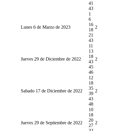
41
43
1
6
16
Lunes 6 de Marzo de 2023
2
18
21
43
11
13
18
Jueves 29 de Diciembre de 2022
2
43
45
46
12
18
35
Sabado 17 de Diciembre de 2022
2
39
43
48
10
18
20
Jueves 29 de Septiembre de 2022
2
27
32