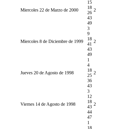
15
18
Miercoles 22 de Marzo de 2000
2
26
43
49
3
9
18
Miercoles 8 de Diciembre de 1999
2
41
43
49
1
4
18
Jueves 20 de Agosto de 1998
2
25
36
43
3
12
18
Viernes 14 de Agosto de 1998
2
43
44
47
1
18