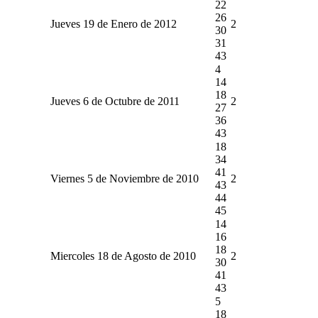
22
26
Jueves 19 de Enero de 2012
2
30
31
43
4
14
18
Jueves 6 de Octubre de 2011
2
27
36
43
18
34
41
Viernes 5 de Noviembre de 2010
2
43
44
45
14
16
18
Miercoles 18 de Agosto de 2010
2
30
41
43
5
18