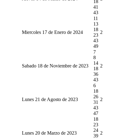
18
41
43
11
13
18
Miercoles 17 de Enero de 2024
2
23
43
49
7
8
14
Sabado 18 de Noviembre de 2023
2
18
36
43
6
18
26
Lunes 21 de Agosto de 2023
2
31
43
47
18
23
24
Lunes 20 de Marzo de 2023
2
39