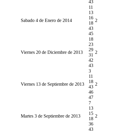
43
11
13
16
Sabado 4 de Enero de 2014
2
18
43
45
18
23
29
Viernes 20 de Diciembre de 2013
2
31
42
43
3
11
18
Viernes 13 de Septiembre de 2013
2
43
46
47
7
13
15
Martes 3 de Septiembre de 2013
2
18
36
43