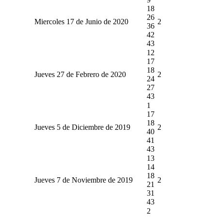
18
26
Miercoles 17 de Junio de 2020
2
36
42
43
12
17
18
Jueves 27 de Febrero de 2020
2
24
27
43
1
17
18
Jueves 5 de Diciembre de 2019
2
40
41
43
13
14
18
Jueves 7 de Noviembre de 2019
2
21
31
43
2