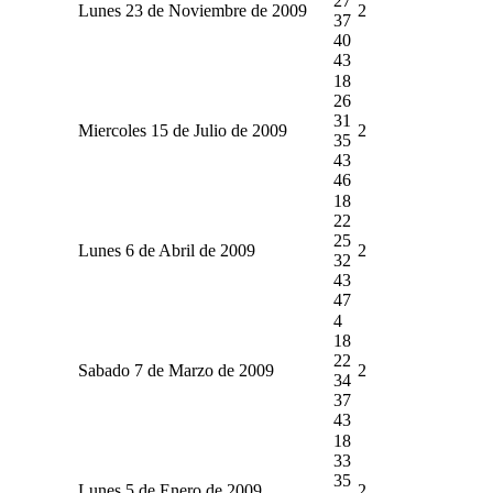
27
Lunes 23 de Noviembre de 2009
2
37
40
43
18
26
31
Miercoles 15 de Julio de 2009
2
35
43
46
18
22
25
Lunes 6 de Abril de 2009
2
32
43
47
4
18
22
Sabado 7 de Marzo de 2009
2
34
37
43
18
33
35
Lunes 5 de Enero de 2009
2