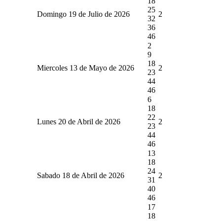
18
25
Domingo 19 de Julio de 2026
2
32
36
46
2
9
18
Miercoles 13 de Mayo de 2026
2
23
44
46
6
18
22
Lunes 20 de Abril de 2026
2
23
44
46
13
18
24
Sabado 18 de Abril de 2026
2
31
40
46
17
18