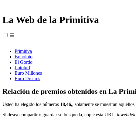
La Web de la Primitiva
☰
Primitiva
Bonoloto
El Gordo
Lototurf
Euro Millones
Euro Dreams
Relación de premios obtenidos en La Primi
Usted ha elegido los números
18,46,
, solamente se muestran aquellos 
Si desea compartir o guardar su busqueda, copie esta URL:
lawebdel