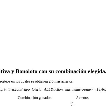
tiva y Bonoloto con su combinación elegida
sorteos en los cuales se obtienen
2
ó más aciertos.
aprimitiva.com/?tipo_loteria=ALL&action=mis_numeros&arv=,18,46
Combinación ganadora
Aciertos
5