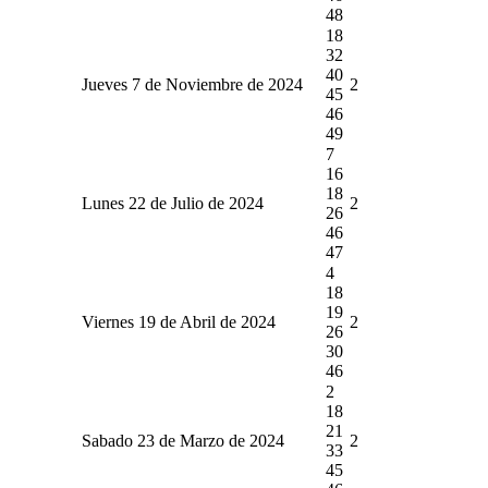
48
18
32
40
Jueves 7 de Noviembre de 2024
2
45
46
49
7
16
18
Lunes 22 de Julio de 2024
2
26
46
47
4
18
19
Viernes 19 de Abril de 2024
2
26
30
46
2
18
21
Sabado 23 de Marzo de 2024
2
33
45