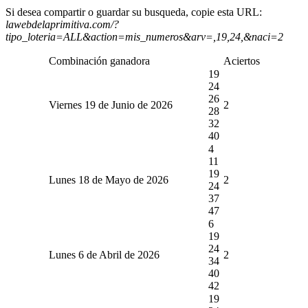
Si desea compartir o guardar su busqueda, copie esta URL:
lawebdelaprimitiva.com/?
tipo_loteria=ALL&action=mis_numeros&arv=,19,24,&naci=2
Combinación ganadora
Aciertos
19
24
26
Viernes 19 de Junio de 2026
2
28
32
40
4
11
19
Lunes 18 de Mayo de 2026
2
24
37
47
6
19
24
Lunes 6 de Abril de 2026
2
34
40
42
19