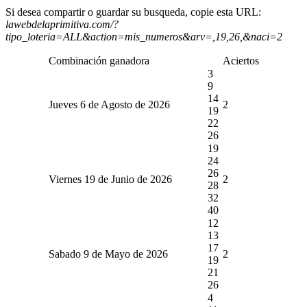
Si desea compartir o guardar su busqueda, copie esta URL:
lawebdelaprimitiva.com/?
tipo_loteria=ALL&action=mis_numeros&arv=,19,26,&naci=2
Combinación ganadora
Aciertos
3
9
14
Jueves 6 de Agosto de 2026
2
19
22
26
19
24
26
Viernes 19 de Junio de 2026
2
28
32
40
12
13
17
Sabado 9 de Mayo de 2026
2
19
21
26
4