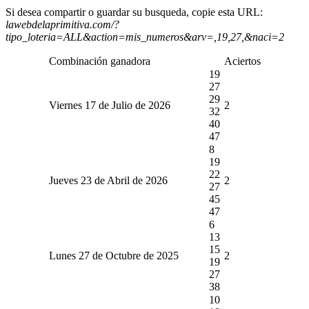
Si desea compartir o guardar su busqueda, copie esta URL:
lawebdelaprimitiva.com/?
tipo_loteria=ALL&action=mis_numeros&arv=,19,27,&naci=2
Combinación ganadora
Aciertos
19
27
29
Viernes 17 de Julio de 2026
2
32
40
47
8
19
22
Jueves 23 de Abril de 2026
2
27
45
47
6
13
15
Lunes 27 de Octubre de 2025
2
19
27
38
10