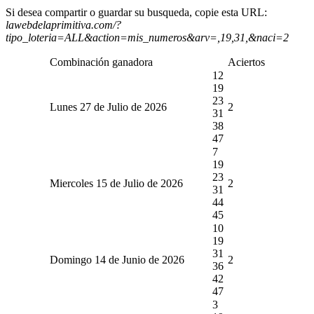
Si desea compartir o guardar su busqueda, copie esta URL:
lawebdelaprimitiva.com/?
tipo_loteria=ALL&action=mis_numeros&arv=,19,31,&naci=2
Combinación ganadora
Aciertos
12
19
23
Lunes 27 de Julio de 2026
2
31
38
47
7
19
23
Miercoles 15 de Julio de 2026
2
31
44
45
10
19
31
Domingo 14 de Junio de 2026
2
36
42
47
3