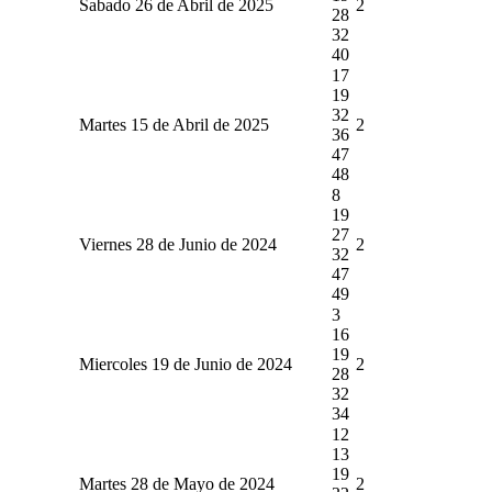
Sabado 26 de Abril de 2025
2
28
32
40
17
19
32
Martes 15 de Abril de 2025
2
36
47
48
8
19
27
Viernes 28 de Junio de 2024
2
32
47
49
3
16
19
Miercoles 19 de Junio de 2024
2
28
32
34
12
13
19
Martes 28 de Mayo de 2024
2