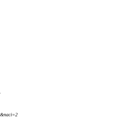
.
,&naci=2