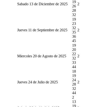
19
Sabado 13 de Diciembre de 2025
2
26
28
32
19
23
32
Jueves 11 de Septiembre de 2025
2
35
36
45
19
20
22
Miercoles 20 de Agosto de 2025
2
32
33
44
18
19
24
Jueves 24 de Julio de 2025
2
28
32
44
2
13
19