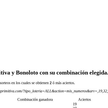
tiva y Bonoloto con su combinación elegida
sorteos en los cuales se obtienen
2
ó más aciertos.
aprimitiva.com/?tipo_loteria=ALL&action=mis_numeros&arv=,19,32
Combinación ganadora
Aciertos
19