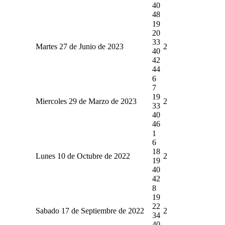
40
48
19
20
33
Martes 27 de Junio de 2023
2
40
42
44
6
7
19
Miercoles 29 de Marzo de 2023
2
33
40
46
1
6
18
Lunes 10 de Octubre de 2022
2
19
40
42
8
19
22
Sabado 17 de Septiembre de 2022
2
34
40