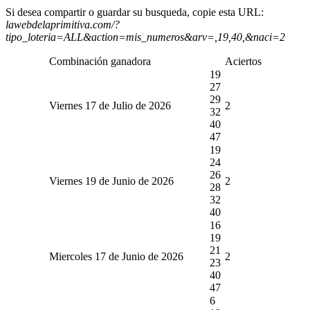
Si desea compartir o guardar su busqueda, copie esta URL:
lawebdelaprimitiva.com/?
tipo_loteria=ALL&action=mis_numeros&arv=,19,40,&naci=2
Combinación ganadora
Aciertos
19
27
29
Viernes 17 de Julio de 2026
2
32
40
47
19
24
26
Viernes 19 de Junio de 2026
2
28
32
40
16
19
21
Miercoles 17 de Junio de 2026
2
23
40
47
6