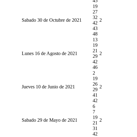
45
19
27
32
Sabado 30 de Octubre de 2021
2
42
43
48
13
19
21
Lunes 16 de Agosto de 2021
2
29
42
46
2
19
26
Jueves 10 de Junio de 2021
2
29
41
42
6
7
19
Sabado 29 de Mayo de 2021
2
21
31
42