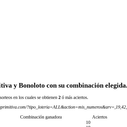
tiva y Bonoloto con su combinación elegida
sorteos en los cuales se obtienen
2
ó más aciertos.
aprimitiva.com/?tipo_loteria=ALL&action=mis_numeros&arv=,19,42
Combinación ganadora
Aciertos
10