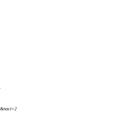
.
,&naci=2