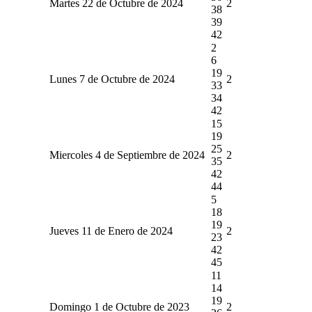
Martes 22 de Octubre de 2024
2
38
39
42
2
6
19
Lunes 7 de Octubre de 2024
2
33
34
42
15
19
25
Miercoles 4 de Septiembre de 2024
2
35
42
44
5
18
19
Jueves 11 de Enero de 2024
2
23
42
45
11
14
19
Domingo 1 de Octubre de 2023
2