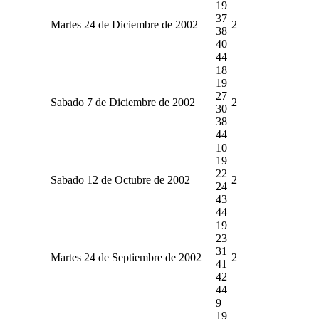
19
37
Martes 24 de Diciembre de 2002
2
38
40
44
18
19
27
Sabado 7 de Diciembre de 2002
2
30
38
44
10
19
22
Sabado 12 de Octubre de 2002
2
24
43
44
19
23
31
Martes 24 de Septiembre de 2002
2
41
42
44
9
19