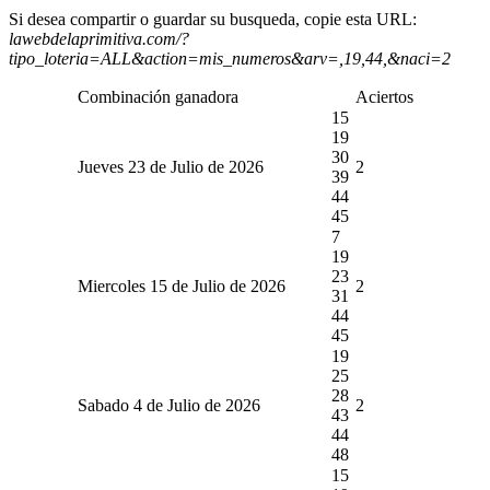
Si desea compartir o guardar su busqueda, copie esta URL:
lawebdelaprimitiva.com/?
tipo_loteria=ALL&action=mis_numeros&arv=,19,44,&naci=2
Combinación ganadora
Aciertos
15
19
30
Jueves 23 de Julio de 2026
2
39
44
45
7
19
23
Miercoles 15 de Julio de 2026
2
31
44
45
19
25
28
Sabado 4 de Julio de 2026
2
43
44
48
15