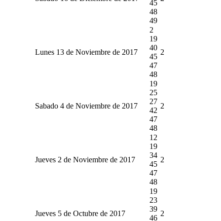
45
48
49
2
19
40
Lunes 13 de Noviembre de 2017
2
45
47
48
19
25
27
Sabado 4 de Noviembre de 2017
2
42
47
48
12
19
34
Jueves 2 de Noviembre de 2017
2
45
47
48
19
23
39
Jueves 5 de Octubre de 2017
2
46