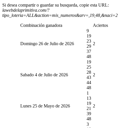
Si desea compartir o guardar su busqueda, copie esta URL:
lawebdelaprimitiva.com/?
tipo_loteria=ALL&action=mis_numeros&arv=,19,48,&naci=2
Combinación ganadora
Aciertos
9
19
23
Domingo 26 de Julio de 2026
2
29
37
48
19
25
28
Sabado 4 de Julio de 2026
2
43
44
48
1
13
19
Lunes 25 de Mayo de 2026
2
21
39
48
3