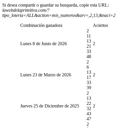
Si desea compartir o guardar su busqueda, copie esta URL:
lawebdelaprimitiva.com/?
tipo_loteria=ALL&action=mis_numeros&arv=,2,13,&naci=2
Combinación ganadora
Aciertos
2
11
13
Lunes 8 de Junio de 2026
2
21
33
48
2
6
13
Lunes 23 de Marzo de 2026
2
17
33
39
2
13
22
Jueves 25 de Diciembre de 2025
2
32
43
47
2