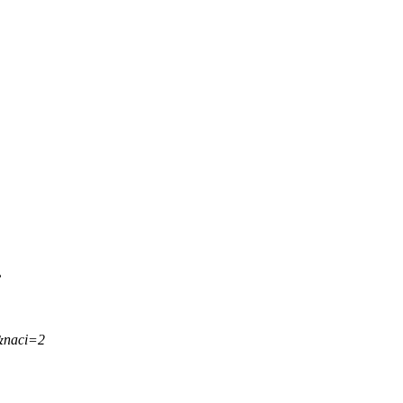
.
&naci=2