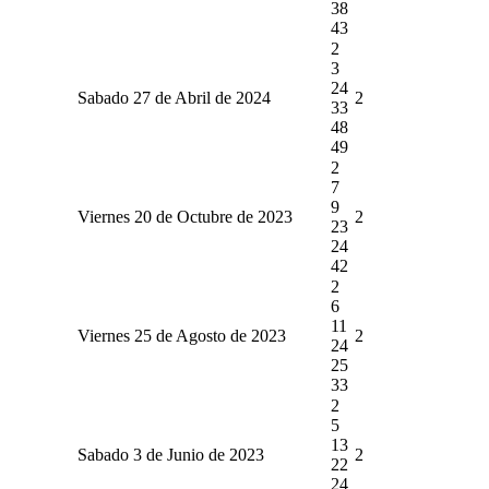
38
43
2
3
24
Sabado 27 de Abril de 2024
2
33
48
49
2
7
9
Viernes 20 de Octubre de 2023
2
23
24
42
2
6
11
Viernes 25 de Agosto de 2023
2
24
25
33
2
5
13
Sabado 3 de Junio de 2023
2
22
24