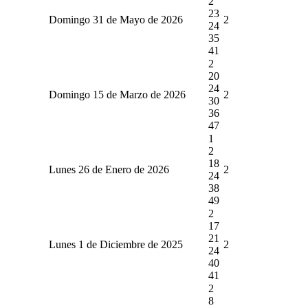
2
23
Domingo 31 de Mayo de 2026
2
24
35
41
2
20
24
Domingo 15 de Marzo de 2026
2
30
36
47
1
2
18
Lunes 26 de Enero de 2026
2
24
38
49
2
17
21
Lunes 1 de Diciembre de 2025
2
24
40
41
2
8