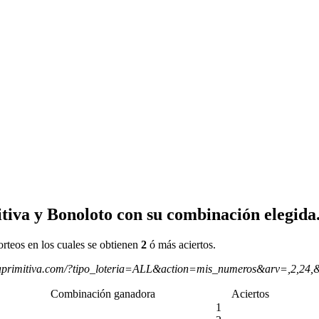
tiva y Bonoloto con su combinación elegida
orteos en los cuales se obtienen
2
ó más aciertos.
aprimitiva.com/?tipo_loteria=ALL&action=mis_numeros&arv=,2,24,
Combinación ganadora
Aciertos
1