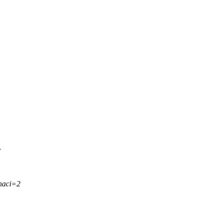
.
naci=2