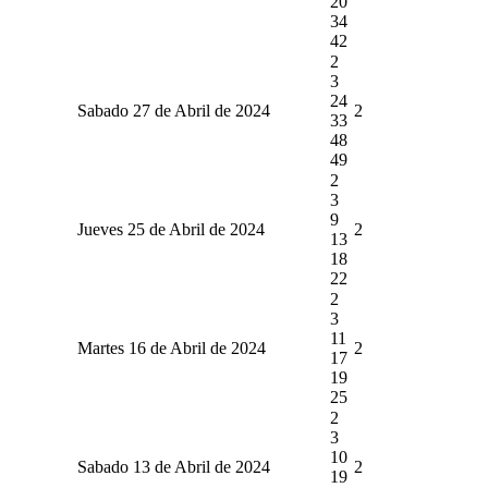
20
34
42
2
3
24
Sabado 27 de Abril de 2024
2
33
48
49
2
3
9
Jueves 25 de Abril de 2024
2
13
18
22
2
3
11
Martes 16 de Abril de 2024
2
17
19
25
2
3
10
Sabado 13 de Abril de 2024
2
19