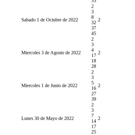
35
2
3
8
Sabado 1 de Octubre de 2022
2
32
37
45
2
3
4
Miercoles 3 de Agosto de 2022
2
17
18
28
2
3
5
Miercoles 1 de Junio de 2022
2
16
27
39
2
3
7
Lunes 30 de Mayo de 2022
2
14
17
25