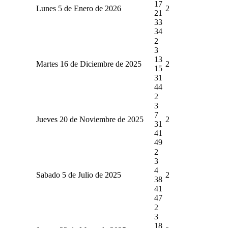
17
Lunes 5 de Enero de 2026
2
21
33
34
2
3
13
Martes 16 de Diciembre de 2025
2
15
31
44
2
3
7
Jueves 20 de Noviembre de 2025
2
31
41
49
2
3
4
Sabado 5 de Julio de 2025
2
38
41
47
2
3
18