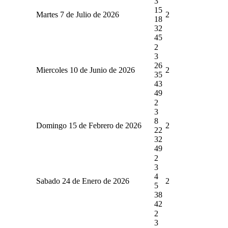
3
15
Martes 7 de Julio de 2026
2
18
32
45
2
3
26
Miercoles 10 de Junio de 2026
2
35
43
49
2
3
8
Domingo 15 de Febrero de 2026
2
22
32
49
2
3
4
Sabado 24 de Enero de 2026
2
5
38
42
2
3