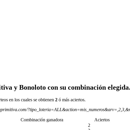
tiva y Bonoloto con su combinación elegida
rteos en los cuales se obtienen
2
ó más aciertos.
aprimitiva.com/?tipo_loteria=ALL&action=mis_numeros&arv=,2,3,&
Combinación ganadora
Aciertos
2