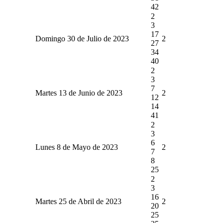
42
2
3
17
Domingo 30 de Julio de 2023
2
27
34
40
2
3
7
Martes 13 de Junio de 2023
2
12
14
41
2
3
6
Lunes 8 de Mayo de 2023
2
7
8
25
2
3
16
Martes 25 de Abril de 2023
2
20
25