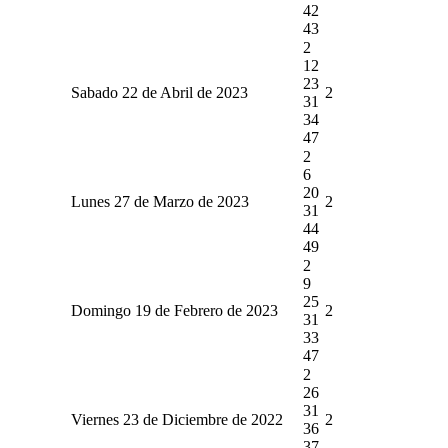
42
43
2
12
23
Sabado 22 de Abril de 2023
2
31
34
47
2
6
20
Lunes 27 de Marzo de 2023
2
31
44
49
2
9
25
Domingo 19 de Febrero de 2023
2
31
33
47
2
26
31
Viernes 23 de Diciembre de 2022
2
36
37