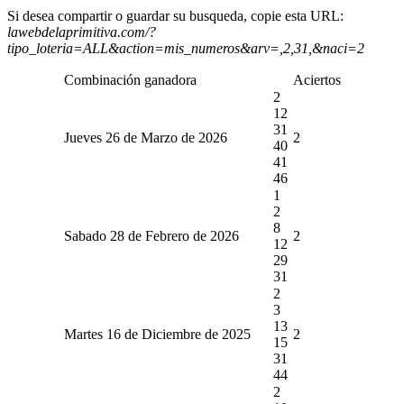
Si desea compartir o guardar su busqueda, copie esta URL:
lawebdelaprimitiva.com/?
tipo_loteria=ALL&action=mis_numeros&arv=,2,31,&naci=2
Combinación ganadora
Aciertos
2
12
31
Jueves 26 de Marzo de 2026
2
40
41
46
1
2
8
Sabado 28 de Febrero de 2026
2
12
29
31
2
3
13
Martes 16 de Diciembre de 2025
2
15
31
44
2