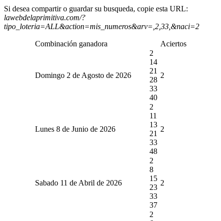
Si desea compartir o guardar su busqueda, copie esta URL:
lawebdelaprimitiva.com/?
tipo_loteria=ALL&action=mis_numeros&arv=,2,33,&naci=2
Combinación ganadora
Aciertos
2
14
21
Domingo 2 de Agosto de 2026
2
28
33
40
2
11
13
Lunes 8 de Junio de 2026
2
21
33
48
2
8
15
Sabado 11 de Abril de 2026
2
23
33
37
2