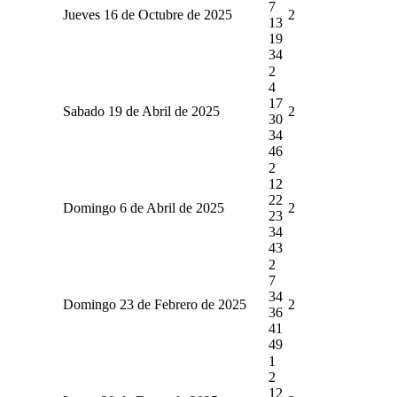
7
Jueves 16 de Octubre de 2025
2
13
19
34
2
4
17
Sabado 19 de Abril de 2025
2
30
34
46
2
12
22
Domingo 6 de Abril de 2025
2
23
34
43
2
7
34
Domingo 23 de Febrero de 2025
2
36
41
49
1
2
12