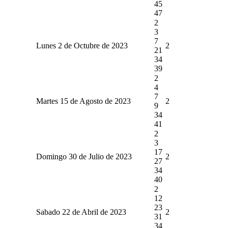
45
47
2
3
7
Lunes 2 de Octubre de 2023
2
21
34
39
2
4
7
Martes 15 de Agosto de 2023
2
9
34
41
2
3
17
Domingo 30 de Julio de 2023
2
27
34
40
2
12
23
Sabado 22 de Abril de 2023
2
31
34