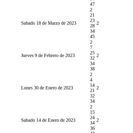
47
2
21
23
Sabado 18 de Marzo de 2023
2
28
34
45
2
7
25
Jueves 9 de Febrero de 2023
2
32
34
38
2
4
14
Lunes 30 de Enero de 2023
2
21
32
34
2
15
24
Sabado 14 de Enero de 2023
2
34
36