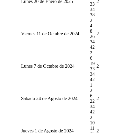
Lunes 20 de Enero de 2025
2
33
34
38
2
4
8
Viernes 11 de Octubre de 2024
2
26
34
42
2
6
19
Lunes 7 de Octubre de 2024
2
33
34
42
1
2
6
Sabado 24 de Agosto de 2024
2
22
34
42
2
10
11
Jueves 1 de Agosto de 2024
2