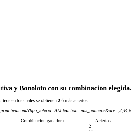
tiva y Bonoloto con su combinación elegida
orteos en los cuales se obtienen
2
ó más aciertos.
aprimitiva.com/?tipo_loteria=ALL&action=mis_numeros&arv=,2,34,
Combinación ganadora
Aciertos
2