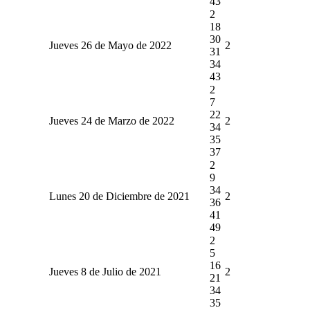
43
2
18
30
Jueves 26 de Mayo de 2022
2
31
34
43
2
7
22
Jueves 24 de Marzo de 2022
2
34
35
37
2
9
34
Lunes 20 de Diciembre de 2021
2
36
41
49
2
5
16
Jueves 8 de Julio de 2021
2
21
34
35