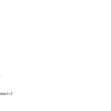
.
&naci=2