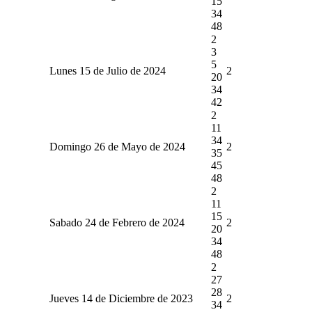
15
34
48
2
3
5
Lunes 15 de Julio de 2024
2
20
34
42
2
11
34
Domingo 26 de Mayo de 2024
2
35
45
48
2
11
15
Sabado 24 de Febrero de 2024
2
20
34
48
2
27
28
Jueves 14 de Diciembre de 2023
2
34