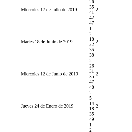
26
35
Miercoles 17 de Julio de 2019
2
41
42
47
1
2
18
Martes 18 de Junio de 2019
2
22
35
38
2
26
31
Miercoles 12 de Junio de 2019
2
35
47
48
2
5
14
Jueves 24 de Enero de 2019
2
18
35
49
1
2