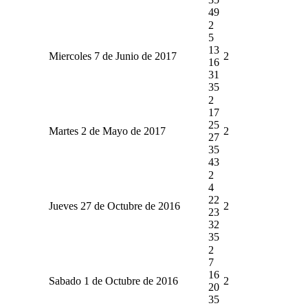
49
2
5
13
Miercoles 7 de Junio de 2017
2
16
31
35
2
17
25
Martes 2 de Mayo de 2017
2
27
35
43
2
4
22
Jueves 27 de Octubre de 2016
2
23
32
35
2
7
16
Sabado 1 de Octubre de 2016
2
20
35