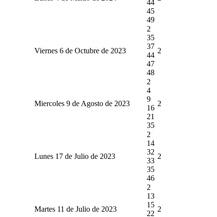
44
45
49
2
35
37
Viernes 6 de Octubre de 2023
2
44
47
48
2
4
9
Miercoles 9 de Agosto de 2023
2
16
21
35
2
14
32
Lunes 17 de Julio de 2023
2
33
35
46
2
13
15
Martes 11 de Julio de 2023
2
22