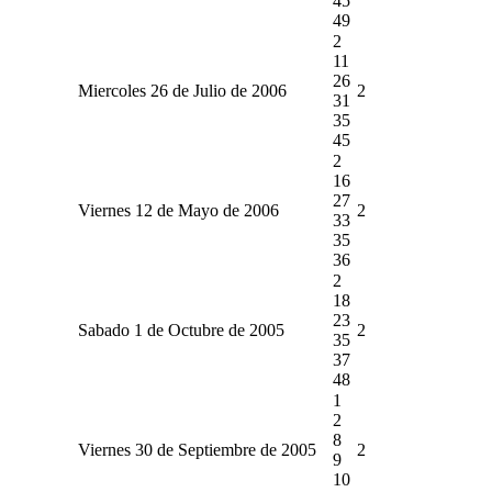
45
49
2
11
26
Miercoles 26 de Julio de 2006
2
31
35
45
2
16
27
Viernes 12 de Mayo de 2006
2
33
35
36
2
18
23
Sabado 1 de Octubre de 2005
2
35
37
48
1
2
8
Viernes 30 de Septiembre de 2005
2
9
10