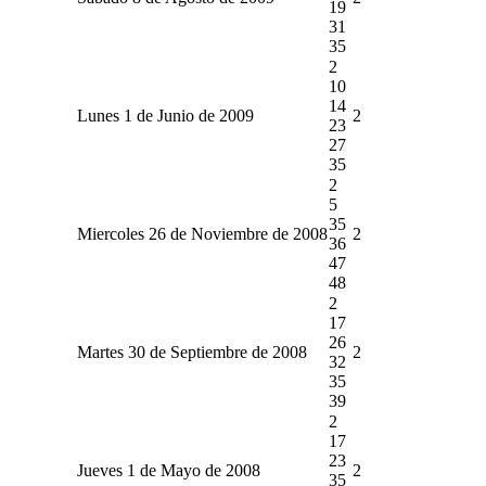
19
31
35
2
10
14
Lunes 1 de Junio de 2009
2
23
27
35
2
5
35
Miercoles 26 de Noviembre de 2008
2
36
47
48
2
17
26
Martes 30 de Septiembre de 2008
2
32
35
39
2
17
23
Jueves 1 de Mayo de 2008
2
35