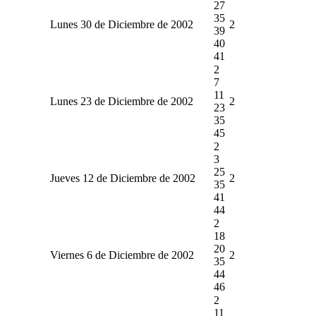
27
35
Lunes 30 de Diciembre de 2002
2
39
40
41
2
7
11
Lunes 23 de Diciembre de 2002
2
23
35
45
2
3
25
Jueves 12 de Diciembre de 2002
2
35
41
44
2
18
20
Viernes 6 de Diciembre de 2002
2
35
44
46
2
11