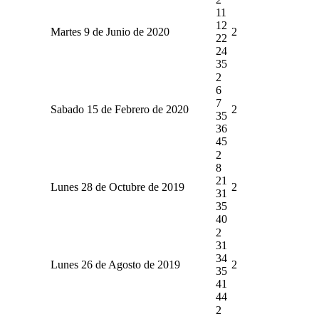
11
12
Martes 9 de Junio de 2020
2
22
24
35
2
6
7
Sabado 15 de Febrero de 2020
2
35
36
45
2
8
21
Lunes 28 de Octubre de 2019
2
31
35
40
2
31
34
Lunes 26 de Agosto de 2019
2
35
41
44
2