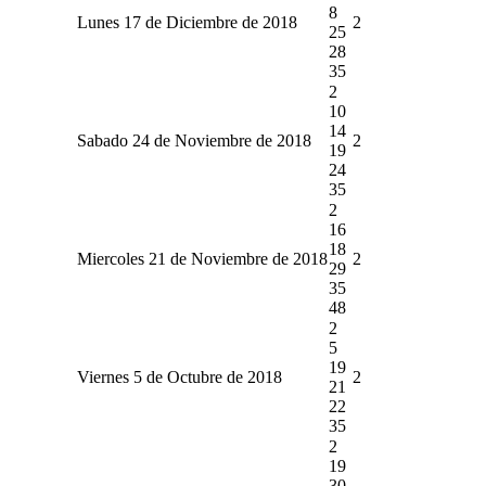
8
Lunes 17 de Diciembre de 2018
2
25
28
35
2
10
14
Sabado 24 de Noviembre de 2018
2
19
24
35
2
16
18
Miercoles 21 de Noviembre de 2018
2
29
35
48
2
5
19
Viernes 5 de Octubre de 2018
2
21
22
35
2
19
30