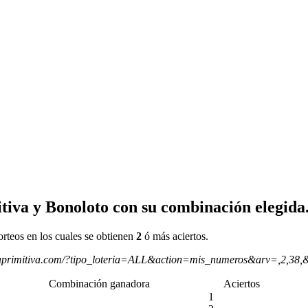
tiva y Bonoloto con su combinación elegida
orteos en los cuales se obtienen
2
ó más aciertos.
aprimitiva.com/?tipo_loteria=ALL&action=mis_numeros&arv=,2,38,
Combinación ganadora
Aciertos
1