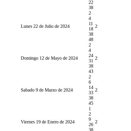
22
38
2
4
11
Lunes 22 de Julio de 2024
2
18
38
48
2
4
24
Domingo 12 de Mayo de 2024
2
31
38
43
2
6
14
Sabado 9 de Marzo de 2024
2
33
38
45
1
2
9
Viernes 19 de Enero de 2024
2
26
38