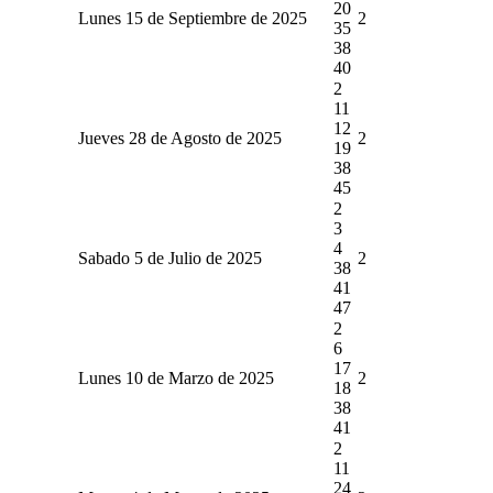
20
Lunes 15 de Septiembre de 2025
2
35
38
40
2
11
12
Jueves 28 de Agosto de 2025
2
19
38
45
2
3
4
Sabado 5 de Julio de 2025
2
38
41
47
2
6
17
Lunes 10 de Marzo de 2025
2
18
38
41
2
11
24