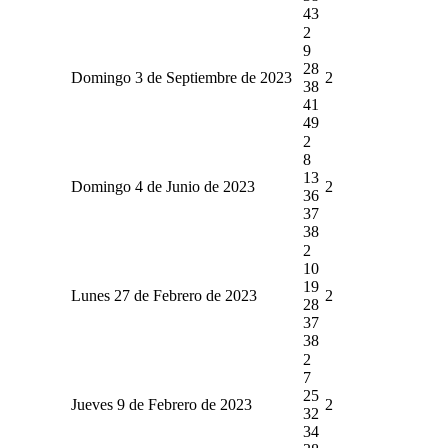
43
2
9
28
Domingo 3 de Septiembre de 2023
2
38
41
49
2
8
13
Domingo 4 de Junio de 2023
2
36
37
38
2
10
19
Lunes 27 de Febrero de 2023
2
28
37
38
2
7
25
Jueves 9 de Febrero de 2023
2
32
34