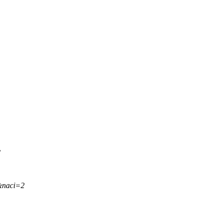
.
&naci=2