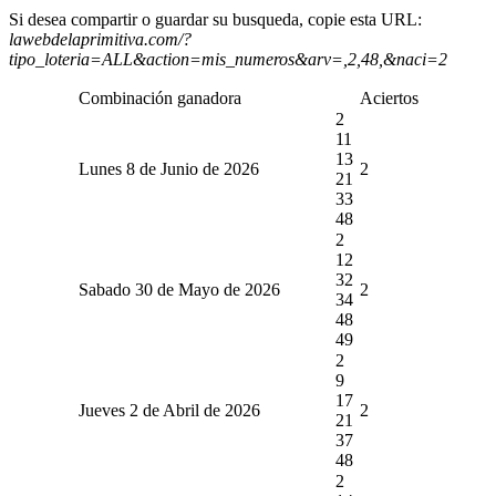
Si desea compartir o guardar su busqueda, copie esta URL:
lawebdelaprimitiva.com/?
tipo_loteria=ALL&action=mis_numeros&arv=,2,48,&naci=2
Combinación ganadora
Aciertos
2
11
13
Lunes 8 de Junio de 2026
2
21
33
48
2
12
32
Sabado 30 de Mayo de 2026
2
34
48
49
2
9
17
Jueves 2 de Abril de 2026
2
21
37
48
2