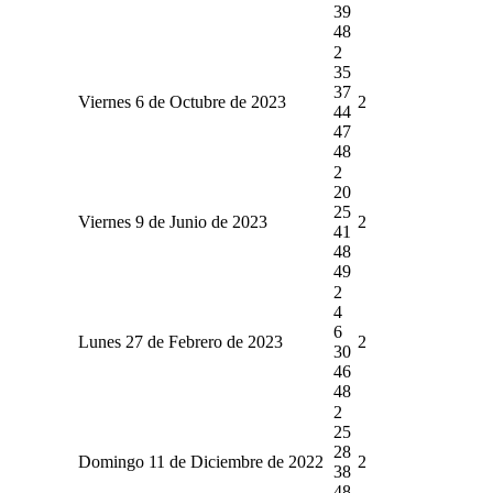
39
48
2
35
37
Viernes 6 de Octubre de 2023
2
44
47
48
2
20
25
Viernes 9 de Junio de 2023
2
41
48
49
2
4
6
Lunes 27 de Febrero de 2023
2
30
46
48
2
25
28
Domingo 11 de Diciembre de 2022
2
38
48