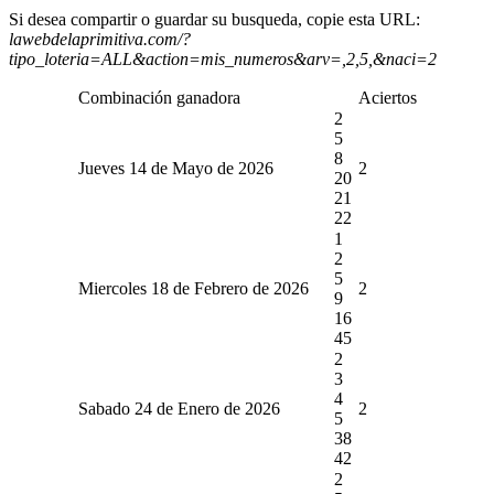
Si desea compartir o guardar su busqueda, copie esta URL:
lawebdelaprimitiva.com/?
tipo_loteria=ALL&action=mis_numeros&arv=,2,5,&naci=2
Combinación ganadora
Aciertos
2
5
8
Jueves 14 de Mayo de 2026
2
20
21
22
1
2
5
Miercoles 18 de Febrero de 2026
2
9
16
45
2
3
4
Sabado 24 de Enero de 2026
2
5
38
42
2