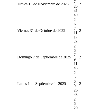
7
Jueves 13 de Noviembre de 2025
2
25
41
49
2
6
7
Viernes 31 de Octubre de 2025
2
11
17
23
2
6
7
Domingo 7 de Septiembre de 2025
2
9
11
43
2
5
6
Lunes 1 de Septiembre de 2025
2
9
26
43
2
6
20