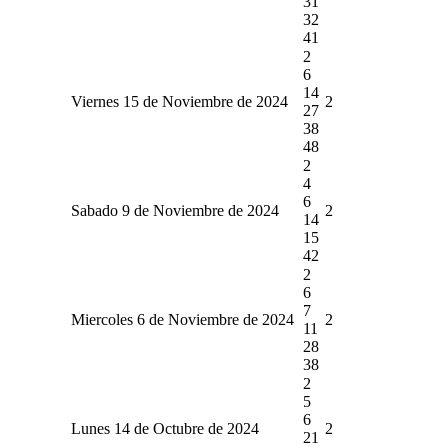
31
32
41
2
6
14
Viernes 15 de Noviembre de 2024
2
27
38
48
2
4
6
Sabado 9 de Noviembre de 2024
2
14
15
42
2
6
7
Miercoles 6 de Noviembre de 2024
2
11
28
38
2
5
6
Lunes 14 de Octubre de 2024
2
21