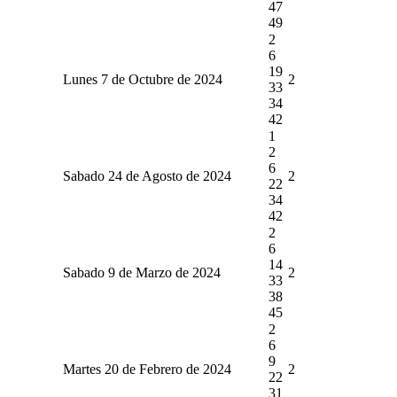
47
49
2
6
19
Lunes 7 de Octubre de 2024
2
33
34
42
1
2
6
Sabado 24 de Agosto de 2024
2
22
34
42
2
6
14
Sabado 9 de Marzo de 2024
2
33
38
45
2
6
9
Martes 20 de Febrero de 2024
2
22
31