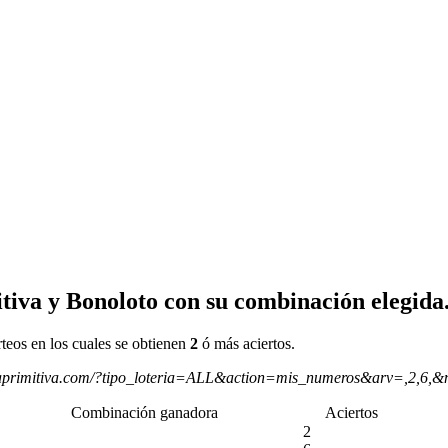
tiva y Bonoloto con su combinación elegida
rteos en los cuales se obtienen
2
ó más aciertos.
aprimitiva.com/?tipo_loteria=ALL&action=mis_numeros&arv=,2,6,&
Combinación ganadora
Aciertos
2