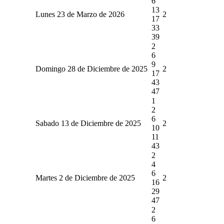
6
13
Lunes 23 de Marzo de 2026
2
17
33
39
2
6
9
Domingo 28 de Diciembre de 2025
2
17
43
47
1
2
6
Sabado 13 de Diciembre de 2025
2
10
11
43
2
4
6
Martes 2 de Diciembre de 2025
2
16
29
47
2
6