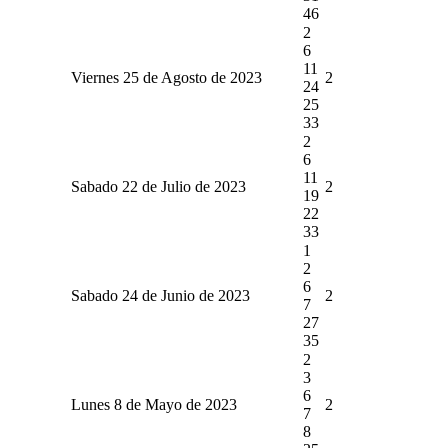
46
2
6
11
Viernes 25 de Agosto de 2023
2
24
25
33
2
6
11
Sabado 22 de Julio de 2023
2
19
22
33
1
2
6
Sabado 24 de Junio de 2023
2
7
27
35
2
3
6
Lunes 8 de Mayo de 2023
2
7
8