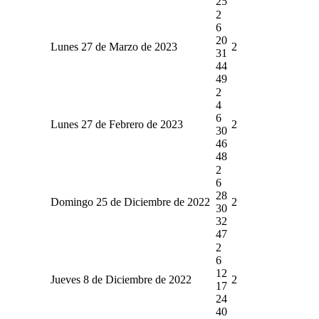
25
2
6
20
Lunes 27 de Marzo de 2023
2
31
44
49
2
4
6
Lunes 27 de Febrero de 2023
2
30
46
48
2
6
28
Domingo 25 de Diciembre de 2022
2
30
32
47
2
6
12
Jueves 8 de Diciembre de 2022
2
17
24
40