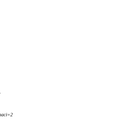
.
naci=2