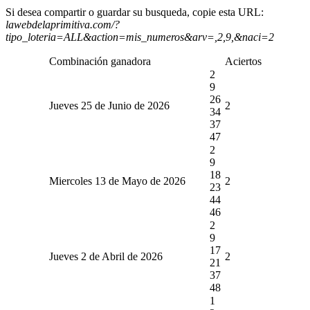
Si desea compartir o guardar su busqueda, copie esta URL:
lawebdelaprimitiva.com/?
tipo_loteria=ALL&action=mis_numeros&arv=,2,9,&naci=2
Combinación ganadora
Aciertos
2
9
26
Jueves 25 de Junio de 2026
2
34
37
47
2
9
18
Miercoles 13 de Mayo de 2026
2
23
44
46
2
9
17
Jueves 2 de Abril de 2026
2
21
37
48
1