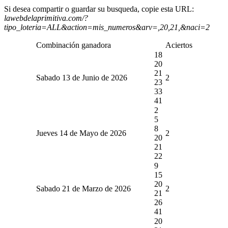
Si desea compartir o guardar su busqueda, copie esta URL:
lawebdelaprimitiva.com/?
tipo_loteria=ALL&action=mis_numeros&arv=,20,21,&naci=2
Combinación ganadora
Aciertos
18
20
21
Sabado 13 de Junio de 2026
2
23
33
41
2
5
8
Jueves 14 de Mayo de 2026
2
20
21
22
9
15
20
Sabado 21 de Marzo de 2026
2
21
26
41
20