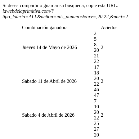
Si desea compartir o guardar su busqueda, copie esta URL:
lawebdelaprimitiva.com/?
tipo_loteria=ALL&action=mis_numeros&arv=,20,22,&naci=2
Combinación ganadora
Aciertos
2
5
8
Jueves 14 de Mayo de 2026
2
20
21
22
17
18
20
Sabado 11 de Abril de 2026
2
22
46
47
7
10
20
Sabado 4 de Abril de 2026
2
22
25
27
20