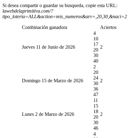
Si desea compartir o guardar su busqueda, copie esta URL:
lawebdelaprimitiva.com/?
tipo_loteria=ALL&action=mis_numeros&arv=,20,30,&naci=2
Combinación ganadora
Aciertos
4
10
17
Jueves 11 de Junio de 2026
2
20
30
40
2
20
24
Domingo 15 de Marzo de 2026
2
30
36
47
11
15
18
Lunes 2 de Marzo de 2026
2
20
30
46
4