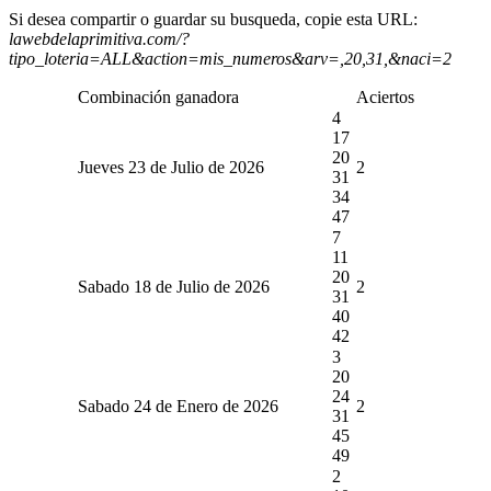
Si desea compartir o guardar su busqueda, copie esta URL:
lawebdelaprimitiva.com/?
tipo_loteria=ALL&action=mis_numeros&arv=,20,31,&naci=2
Combinación ganadora
Aciertos
4
17
20
Jueves 23 de Julio de 2026
2
31
34
47
7
11
20
Sabado 18 de Julio de 2026
2
31
40
42
3
20
24
Sabado 24 de Enero de 2026
2
31
45
49
2