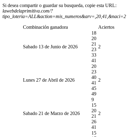
Si desea compartir o guardar su busqueda, copie esta URL:
lawebdelaprimitiva.com/?
tipo_loteria=ALL&action=mis_numeros&arv=,20,41,&naci=2
Combinación ganadora
Aciertos
18
20
21
Sabado 13 de Junio de 2026
2
23
33
41
20
23
40
Lunes 27 de Abril de 2026
2
41
45
49
9
15
20
Sabado 21 de Marzo de 2026
2
21
26
41
15