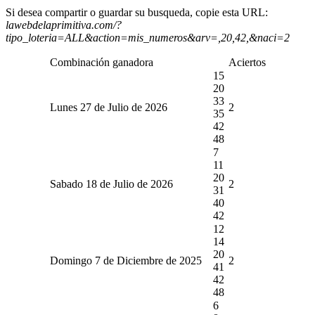
Si desea compartir o guardar su busqueda, copie esta URL:
lawebdelaprimitiva.com/?
tipo_loteria=ALL&action=mis_numeros&arv=,20,42,&naci=2
Combinación ganadora
Aciertos
15
20
33
Lunes 27 de Julio de 2026
2
35
42
48
7
11
20
Sabado 18 de Julio de 2026
2
31
40
42
12
14
20
Domingo 7 de Diciembre de 2025
2
41
42
48
6