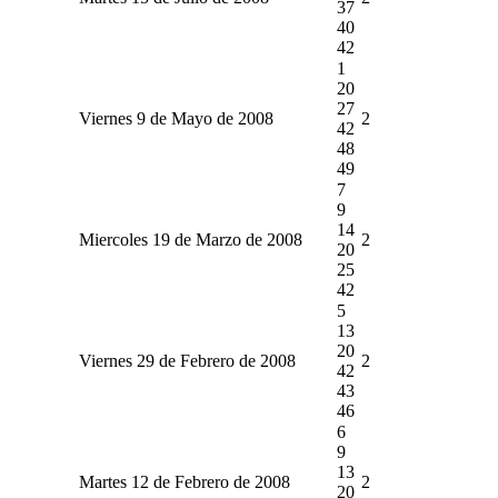
37
40
42
1
20
27
Viernes 9 de Mayo de 2008
2
42
48
49
7
9
14
Miercoles 19 de Marzo de 2008
2
20
25
42
5
13
20
Viernes 29 de Febrero de 2008
2
42
43
46
6
9
13
Martes 12 de Febrero de 2008
2
20