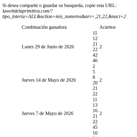
Si desea compartir o guardar su busqueda, copie esta URL:
lawebdelaprimitiva.com/?
tipo_loteria=ALL&action=mis_numeros&arv=,21,22,&naci=2
Combinación ganadora
Aciertos
11
12
21
Lunes 29 de Junio de 2026
2
22
42
46
2
5
8
Jueves 14 de Mayo de 2026
2
20
21
22
11
13
16
Jueves 7 de Mayo de 2026
2
21
22
45
10