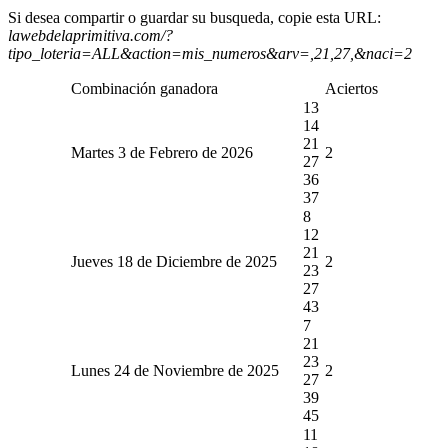
Si desea compartir o guardar su busqueda, copie esta URL:
lawebdelaprimitiva.com/?
tipo_loteria=ALL&action=mis_numeros&arv=,21,27,&naci=2
Combinación ganadora
Aciertos
13
14
21
Martes 3 de Febrero de 2026
2
27
36
37
8
12
21
Jueves 18 de Diciembre de 2025
2
23
27
43
7
21
23
Lunes 24 de Noviembre de 2025
2
27
39
45
11