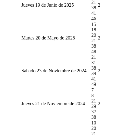
21
Jueves 19 de Junio de 2025
2
38
41
46
15
18
20
Martes 20 de Mayo de 2025
2
21
38
48
21
31
38
Sabado 23 de Noviembre de 2024
2
39
41
49
7
8
21
Jueves 21 de Noviembre de 2024
2
29
37
38
10
20
21