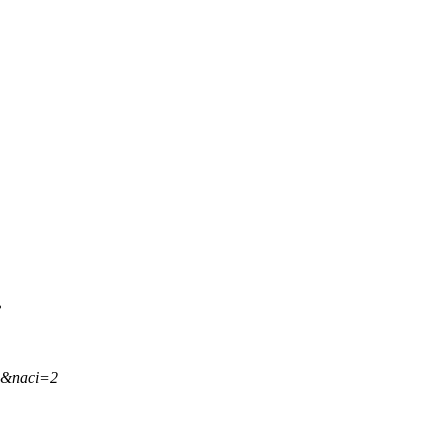
.
,&naci=2