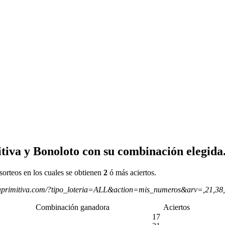
tiva y Bonoloto con su combinación elegida
sorteos en los cuales se obtienen
2
ó más aciertos.
aprimitiva.com/?tipo_loteria=ALL&action=mis_numeros&arv=,21,38
Combinación ganadora
Aciertos
17