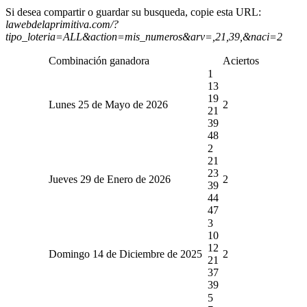
Si desea compartir o guardar su busqueda, copie esta URL:
lawebdelaprimitiva.com/?
tipo_loteria=ALL&action=mis_numeros&arv=,21,39,&naci=2
Combinación ganadora
Aciertos
1
13
19
Lunes 25 de Mayo de 2026
2
21
39
48
2
21
23
Jueves 29 de Enero de 2026
2
39
44
47
3
10
12
Domingo 14 de Diciembre de 2025
2
21
37
39
5