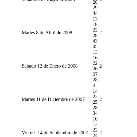
28
29
44
13
18
22
Martes 8 de Abril de 2008
2
28
43
45
13
16
22
Sabado 12 de Enero de 2008
2
26
27
28
3
14
22
Martes 11 de Diciembre de 2007
2
25
28
34
10
13
22
Viernes 14 de Septiembre de 2007
2
24