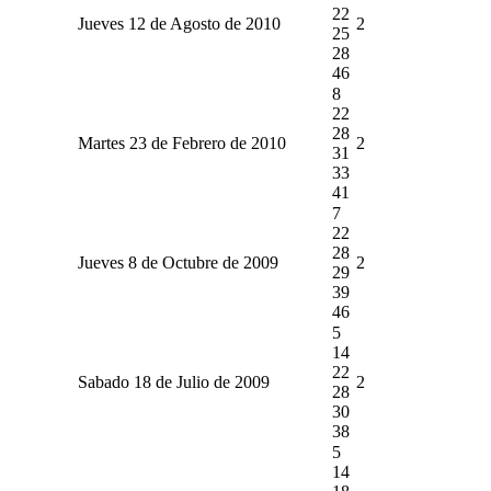
22
Jueves 12 de Agosto de 2010
2
25
28
46
8
22
28
Martes 23 de Febrero de 2010
2
31
33
41
7
22
28
Jueves 8 de Octubre de 2009
2
29
39
46
5
14
22
Sabado 18 de Julio de 2009
2
28
30
38
5
14