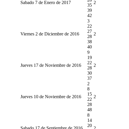
Sabado 7 de Enero de 2017
2
35
39
42
3
22
27
Viernes 2 de Diciembre de 2016
2
28
38
40
9
19
22
Jueves 17 de Noviembre de 2016
2
28
30
37
2
8
15
Jueves 10 de Noviembre de 2016
2
22
28
48
8
14
20
Sabado 17 de Septiembre de 2016
2