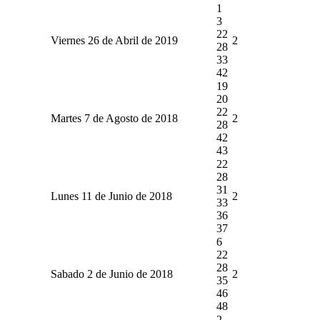
1
3
22
Viernes 26 de Abril de 2019
2
28
33
42
19
20
22
Martes 7 de Agosto de 2018
2
28
42
43
22
28
31
Lunes 11 de Junio de 2018
2
33
36
37
6
22
28
Sabado 2 de Junio de 2018
2
35
46
48
2