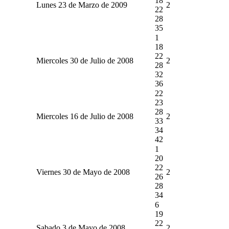
18
Lunes 23 de Marzo de 2009
2
22
28
35
1
18
22
Miercoles 30 de Julio de 2008
2
28
32
36
22
23
28
Miercoles 16 de Julio de 2008
2
33
34
42
1
20
22
Viernes 30 de Mayo de 2008
2
26
28
34
6
19
22
Sabado 3 de Mayo de 2008
2