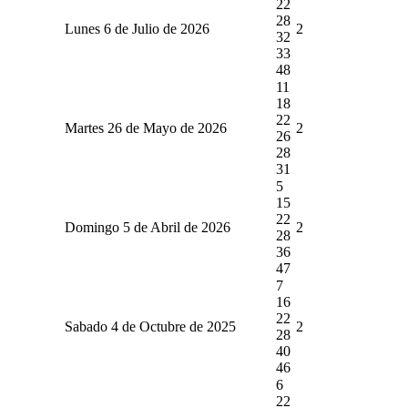
22
28
Lunes 6 de Julio de 2026
2
32
33
48
11
18
22
Martes 26 de Mayo de 2026
2
26
28
31
5
15
22
Domingo 5 de Abril de 2026
2
28
36
47
7
16
22
Sabado 4 de Octubre de 2025
2
28
40
46
6
22