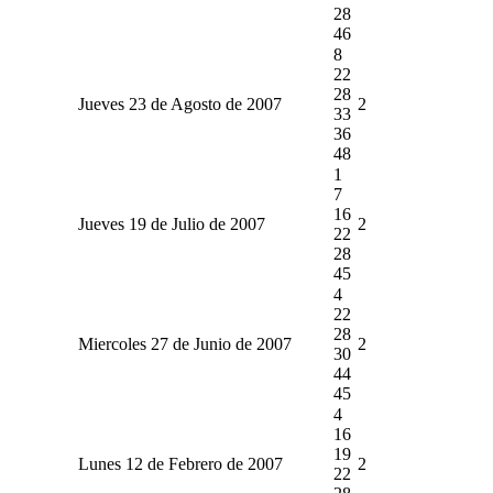
28
46
8
22
28
Jueves 23 de Agosto de 2007
2
33
36
48
1
7
16
Jueves 19 de Julio de 2007
2
22
28
45
4
22
28
Miercoles 27 de Junio de 2007
2
30
44
45
4
16
19
Lunes 12 de Febrero de 2007
2
22