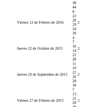
38
44
8
22
28
Viernes 12 de Febrero de 2016
2
29
34
39
4
7
10
Jueves 22 de Octubre de 2015
2
14
22
28
11
19
22
Jueves 10 de Septiembre de 2015
2
26
28
30
7
13
22
Viernes 27 de Febrero de 2015
2
28
40