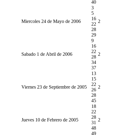
40
3
5
16
Miercoles 24 de Mayo de 2006
2
22
28
29
9
16
22
Sabado 1 de Abril de 2006
2
28
34
37
13
15
22
Viernes 23 de Septiembre de 2005
2
26
28
45
18
22
28
Jueves 10 de Febrero de 2005
2
31
48
49