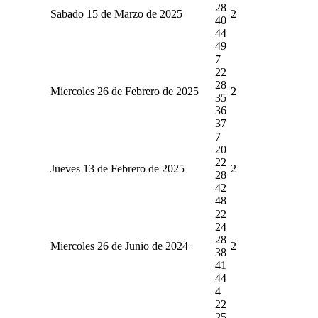
28
Sabado 15 de Marzo de 2025
2
40
44
49
7
22
28
Miercoles 26 de Febrero de 2025
2
35
36
37
7
20
22
Jueves 13 de Febrero de 2025
2
28
42
48
22
24
28
Miercoles 26 de Junio de 2024
2
38
41
44
4
22
25