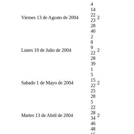
4
14
22
Viernes 13 de Agosto de 2004
2
23
28
40
2
8
9
Lunes 19 de Julio de 2004
2
22
28
39
1
5
15
Sabado 1 de Mayo de 2004
2
22
25
28
5
22
28
Martes 13 de Abril de 2004
2
34
46
48