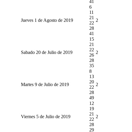
41
6
11
21
Jueves 1 de Agosto de 2019
2
22
28
41
15
21
22
Sabado 20 de Julio de 2019
2
26
28
35
8
13
20
Martes 9 de Julio de 2019
2
22
28
49
12
19
21
Viernes 5 de Julio de 2019
2
22
28
29