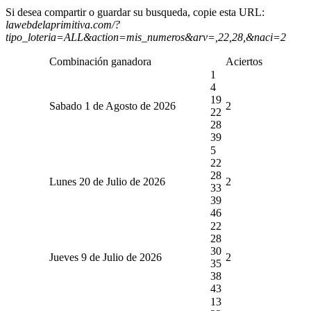
Si desea compartir o guardar su busqueda, copie esta URL:
lawebdelaprimitiva.com/?
tipo_loteria=ALL&action=mis_numeros&arv=,22,28,&naci=2
Combinación ganadora
Aciertos
1
4
19
Sabado 1 de Agosto de 2026
2
22
28
39
5
22
28
Lunes 20 de Julio de 2026
2
33
39
46
22
28
30
Jueves 9 de Julio de 2026
2
35
38
43
13