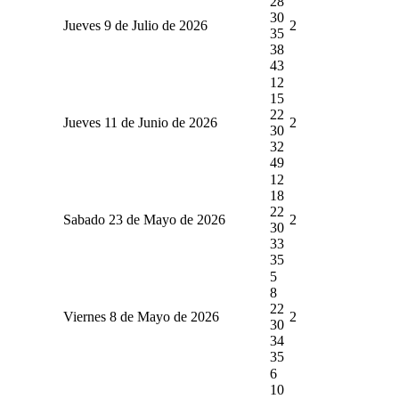
28
30
Jueves 9 de Julio de 2026
2
35
38
43
12
15
22
Jueves 11 de Junio de 2026
2
30
32
49
12
18
22
Sabado 23 de Mayo de 2026
2
30
33
35
5
8
22
Viernes 8 de Mayo de 2026
2
30
34
35
6
10