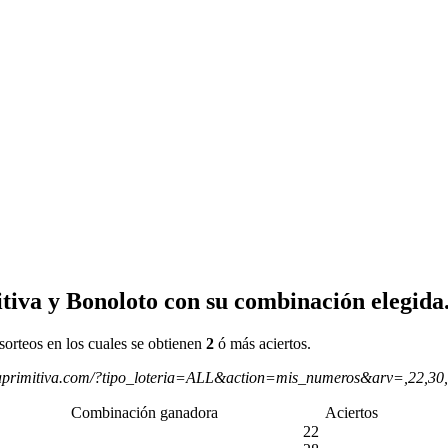
tiva y Bonoloto con su combinación elegida
sorteos en los cuales se obtienen
2
ó más aciertos.
aprimitiva.com/?tipo_loteria=ALL&action=mis_numeros&arv=,22,30
Combinación ganadora
Aciertos
22