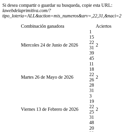
Si desea compartir o guardar su busqueda, copie esta URL:
lawebdelaprimitiva.com/?
tipo_loteria=ALL&action=mis_numeros&arv=,22,31,&naci=2
Combinación ganadora
Aciertos
1
15
22
Miercoles 24 de Junio de 2026
2
31
39
45
11
18
22
Martes 26 de Mayo de 2026
2
26
28
31
3
19
22
Viernes 13 de Febrero de 2026
2
25
31
48
20