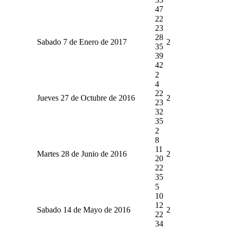
47
22
23
28
Sabado 7 de Enero de 2017
2
35
39
42
2
4
22
Jueves 27 de Octubre de 2016
2
23
32
35
2
8
11
Martes 28 de Junio de 2016
2
20
22
35
5
10
12
Sabado 14 de Mayo de 2016
2
22
34