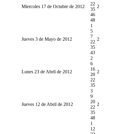
22
Miercoles 17 de Octubre de 2012
2
35
46
48
1
5
7
Jueves 3 de Mayo de 2012
2
22
35
43
2
6
16
Lunes 23 de Abril de 2012
2
20
22
35
3
9
20
Jueves 12 de Abril de 2012
2
22
35
48
1
12