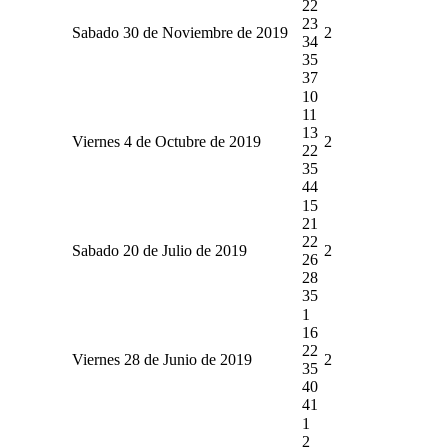
22
23
Sabado 30 de Noviembre de 2019
2
34
35
37
10
11
13
Viernes 4 de Octubre de 2019
2
22
35
44
15
21
22
Sabado 20 de Julio de 2019
2
26
28
35
1
16
22
Viernes 28 de Junio de 2019
2
35
40
41
1
2