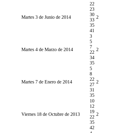
22
23
30
Martes 3 de Junio de 2014
2
33
35
41
3
5
7
Martes 4 de Marzo de 2014
2
22
34
35
5
8
22
Martes 7 de Enero de 2014
2
27
31
35
10
12
19
Viernes 18 de Octubre de 2013
2
22
35
42