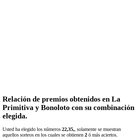
Relación de premios obtenidos en La
Primitiva y Bonoloto con su combinación
elegida.
Usted ha elegido los números
22,35,
, solamente se muestran
aquellos sorteos en los cuales se obtienen
2
ó más aciertos.