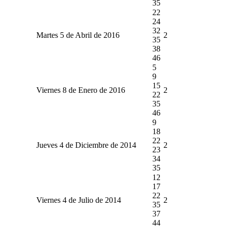
35
22
24
32
Martes 5 de Abril de 2016
2
35
38
46
5
9
15
Viernes 8 de Enero de 2016
2
22
35
46
9
18
22
Jueves 4 de Diciembre de 2014
2
23
34
35
12
17
22
Viernes 4 de Julio de 2014
2
35
37
44