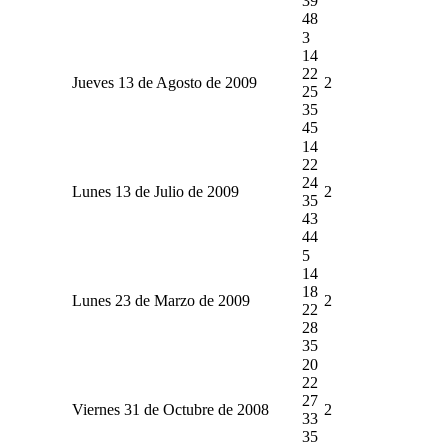
39
48
3
14
22
Jueves 13 de Agosto de 2009
2
25
35
45
14
22
24
Lunes 13 de Julio de 2009
2
35
43
44
5
14
18
Lunes 23 de Marzo de 2009
2
22
28
35
20
22
27
Viernes 31 de Octubre de 2008
2
33
35