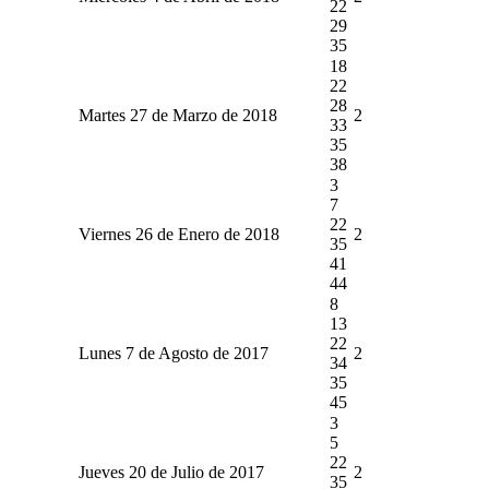
22
29
35
18
22
28
Martes 27 de Marzo de 2018
2
33
35
38
3
7
22
Viernes 26 de Enero de 2018
2
35
41
44
8
13
22
Lunes 7 de Agosto de 2017
2
34
35
45
3
5
22
Jueves 20 de Julio de 2017
2
35