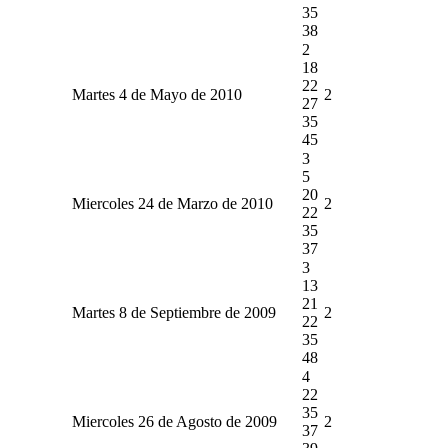
35
38
2
18
22
Martes 4 de Mayo de 2010
2
27
35
45
3
5
20
Miercoles 24 de Marzo de 2010
2
22
35
37
3
13
21
Martes 8 de Septiembre de 2009
2
22
35
48
4
22
35
Miercoles 26 de Agosto de 2009
2
37