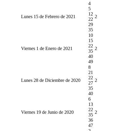
4
5
12
Lunes 15 de Febrero de 2021
2
22
29
35
10
15
22
Viernes 1 de Enero de 2021
2
35
40
49
8
21
22
Lunes 28 de Diciembre de 2020
2
27
35
40
6
13
22
Viernes 19 de Junio de 2020
2
35
36
47
2