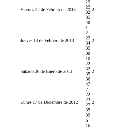
19
22
Viernes 22 de Febrero de 2013
2
32
35
48
1
2
22
Jueves 14 de Febrero de 2013
2
34
35
39
10
22
32
Sabado 26 de Enero de 2013
2
35
36
47
7
22
23
Lunes 17 de Diciembre de 2012
2
27
35
39
6
16