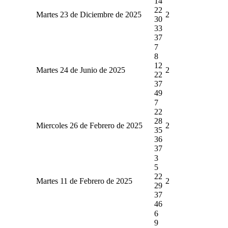
14
22
Martes 23 de Diciembre de 2025
2
30
33
37
7
8
12
Martes 24 de Junio de 2025
2
22
37
49
7
22
28
Miercoles 26 de Febrero de 2025
2
35
36
37
3
5
22
Martes 11 de Febrero de 2025
2
29
37
46
6
9