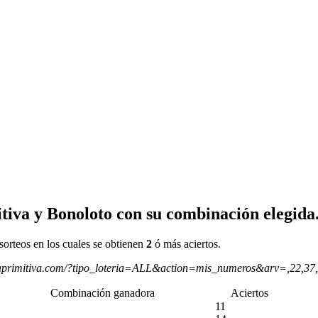
tiva y Bonoloto con su combinación elegida
sorteos en los cuales se obtienen
2
ó más aciertos.
aprimitiva.com/?tipo_loteria=ALL&action=mis_numeros&arv=,22,37
Combinación ganadora
Aciertos
11