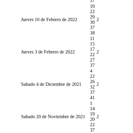
37
10
22
29
Jueves 10 de Febrero de 2022
2
30
37
38
11
15
17
Jueves 3 de Febrero de 2022
2
22
27
37
4
22
26
Sabado 4 de Diciembre de 2021
2
32
37
41
1
14
19
Sabado 20 de Noviembre de 2021
2
20
22
37