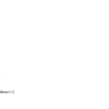
.
,&naci=2