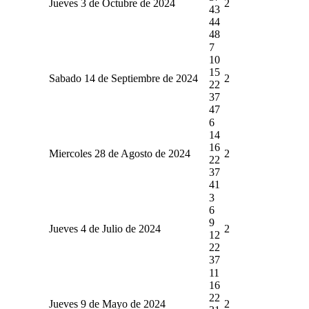
Jueves 3 de Octubre de 2024
2
43
44
48
7
10
15
Sabado 14 de Septiembre de 2024
2
22
37
47
6
14
16
Miercoles 28 de Agosto de 2024
2
22
37
41
3
6
9
Jueves 4 de Julio de 2024
2
12
22
37
11
16
22
Jueves 9 de Mayo de 2024
2