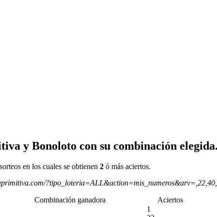
tiva y Bonoloto con su combinación elegida
sorteos en los cuales se obtienen
2
ó más aciertos.
aprimitiva.com/?tipo_loteria=ALL&action=mis_numeros&arv=,22,40
Combinación ganadora
Aciertos
1