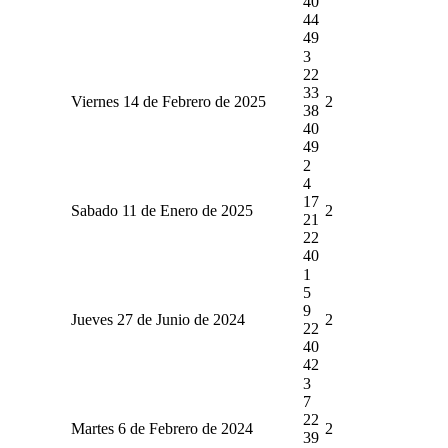
40
44
49
3
22
33
Viernes 14 de Febrero de 2025
2
38
40
49
2
4
17
Sabado 11 de Enero de 2025
2
21
22
40
1
5
9
Jueves 27 de Junio de 2024
2
22
40
42
3
7
22
Martes 6 de Febrero de 2024
2
39