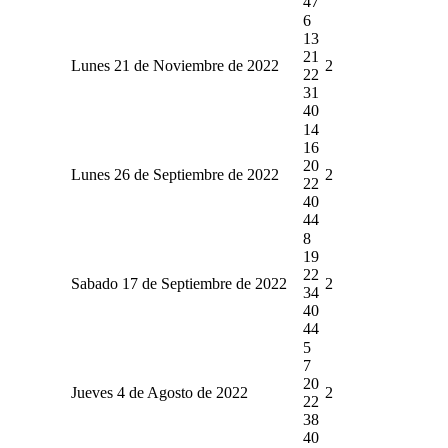
47
6
13
21
Lunes 21 de Noviembre de 2022
2
22
31
40
14
16
20
Lunes 26 de Septiembre de 2022
2
22
40
44
8
19
22
Sabado 17 de Septiembre de 2022
2
34
40
44
5
7
20
Jueves 4 de Agosto de 2022
2
22
38
40