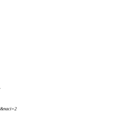
.
,&naci=2