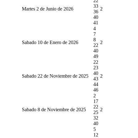
22
33
Martes 2 de Junio de 2026
2
36
40
41
4
7
8
Sabado 10 de Enero de 2026
2
22
40
49
22
23
40
Sabado 22 de Noviembre de 2025
2
43
44
46
2
17
22
Sabado 8 de Noviembre de 2025
2
25
32
40
5
12